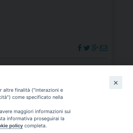
 DELLE FRAGILITÀ
NE ALL’IMPEGNO SOCIALE E POLITICO
TIUSURA E PRESTITO SOCIALE
TODIA DEL CREATO
SOCIALE – POLICORO
PHOTOGALLERY
altre finalità ("interazioni e
cità") come specificato nella
ORARI S. MESSE
 avere maggiori informazioni sui
sta informativa proseguirai la
kie policy
completa.