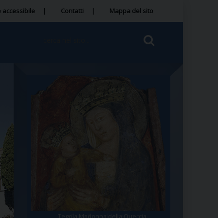
 accessibile
Contatti
Mappa del sito
Tegola Madonna della Quercia
Santa Rosa da Viterbo