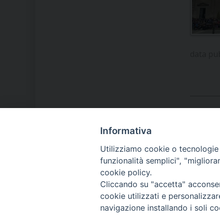
data pu
Informativa
LA NOSTRA DIOCESI
Utilizziamo cookie o tecnologie s
funzionalità semplici", "miglior
cookie policy.
IL VESCOVO MONS. ORAZIO
Cliccando su "accetta" acconsent
FRANCESCO PIAZZA
cookie utilizzati e personalizza
navigazione installando i soli co
MODULISTICA