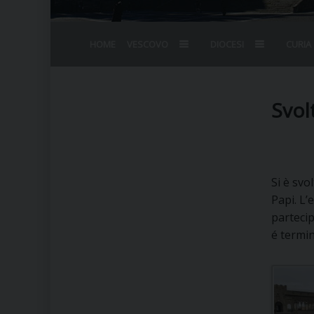
HOME
VESCOVO
DIOCESI
CURIA
BIOGRAFIA
STEMMA
OMELIE
AGENDA D
VESCOVADO
VESCOVI E
Svol
Si è svo
Papi. L’
partecip
é termin