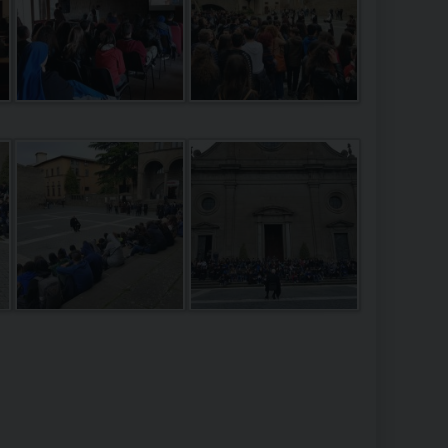
RE
TORALE DELLA CULTURA
CATTOLICA NELLE SCUOLE (IRC)
DELLA SALUTE
PO LIBERO
 E PELLEGRINAGGI
I MINORI E CENTRO DI ASCOLTO DIOCESANO PER LA TUTELA DEI MINORI