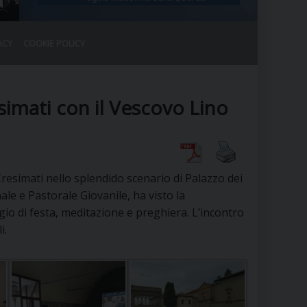
ACY
COOKIE POLICY
RALE
DEL CLERO
CO
simati con il Vescovo Lino
SANO)
RATIVO
IA
resimati nello splendido scenario di Palazzo dei
le e Pastorale Giovanile, ha visto la
o di festa, meditazione e preghiera. L’incontro
A LE CHIESE
i.
RELIGIOSO
SANO