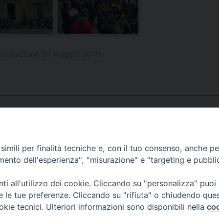
UFFICIO SERVIZIO DIOCESANO PER LA PASTORALE
UFFICIO SERVIZIO DIOCESANO PER LA FORMAZIO
UFFICIO PER LA PASTORALE DELLA LEGALITÀ, AN
bblicazione 24 Maggio 2019
UFFICIO DI PASTORALE SOCIALE, LAVORO E CUS
INDICAZIONI E DOCUMENTI UFFICIO PASTORALE 
UFFICIO STAMPA E COMUNICAZIONI SOCIALI
APPUNTAMENTI
imili per finalità tecniche e, con il tuo consenso, anche per 
amento dell'esperienza", "misurazione" e "targeting e pubbli
VIDEOGALLERY
i all'utilizzo dei cookie. Cliccando su "personalizza" puoi
re le tue preferenze. Cliccando su "rifiuta" o chiudendo que
okie tecnici. Ulteriori informazioni sono disponibili nella
coo
PODCAST