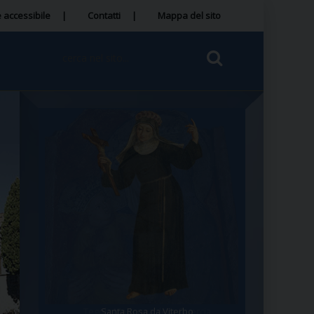
 accessibile
Contatti
Mappa del sito
Tegola Madonna della Quercia
Santa Rosa da Viterbo