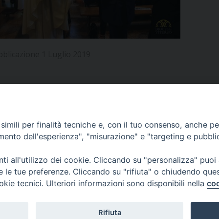
UFFICIO PER LA PASTORALE FAMILIARE
GIORNALINO MINISTRANTI
INDICAZIONI E DOCUMENTI PASTORALE FAMILIA
UFFICIO PER LA PASTORALE GIOVANILE
bblicazione 1 Luglio 2019
UFFICIO PER L’EDUCAZIONE E LA SCUOLA – PAS
UFFICIO PER L’INSEGNAMENTO DELLA RELIGIONE 
UFFICIO PER LA PASTORALE DELLA SALUTE
INDICAZIONI E DOCUMENTI UFFICIO PASTORALE 
APPUNTAMENTI
imili per finalità tecniche e, con il tuo consenso, anche per 
UFFICIO PER LA PASTORALE DELLO SPORT E TEM
amento dell'esperienza", "misurazione" e "targeting e pubbli
UFFICIO PER LA PASTORALE DEL TURISMO, FESTE
VIDEOGALLERY
i all'utilizzo dei cookie. Cliccando su "personalizza" puoi
re le tue preferenze. Cliccando su "rifiuta" o chiudendo que
UFFICIO PASTORALE CARCERARIA
okie tecnici. Ulteriori informazioni sono disponibili nella
coo
PODCAST
UFFICIO SERVIZIO DIOCESANO PER LA TUTELA DE
Rifiuta