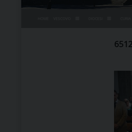
HOME
VESCOVO
DIOCESI
CURIA
BIOGRAFIA
STEMMA
OMELIE
AGENDA D
VESCOVADO
VESCOVI E
651