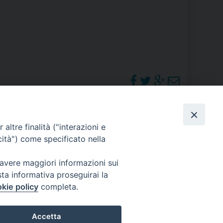
RE
TORALE DELLA CULTURA
CATTOLICA NELLE SCUOLE (IRC)
DELLA SALUTE
PHOTOGALLERY
altre finalità ("interazioni e
PO LIBERO
cità") come specificato nella
 E PELLEGRINAGGI
ORARI S. MESSE
 avere maggiori informazioni sui
sta informativa proseguirai la
kie policy
completa.
I MINORI E CENTRO DI ASCOLTO DIOCESANO PER LA TUTELA DEI MINORI
Accetta