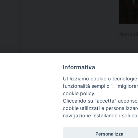
data pu
Informativa
LA NOSTRA DIOCESI
Utilizziamo cookie o tecnologie s
funzionalità semplici", "miglior
cookie policy.
IL VESCOVO MONS. ORAZIO
Cliccando su "accetta" acconsent
FRANCESCO PIAZZA
cookie utilizzati e personalizza
navigazione installando i soli co
MODULISTICA
Personalizza