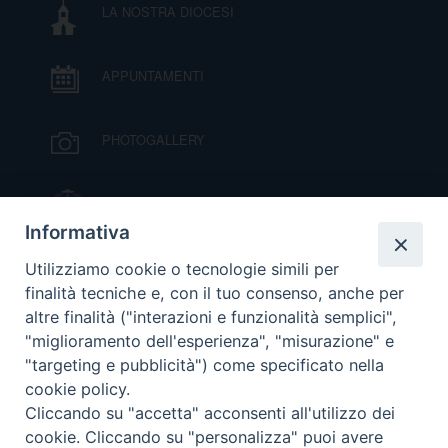
D
LA NOSTRA DIOCESI
C
APPUNTAMENTI
PHOTOGALLERY
IL VESCOVO MONS. ORAZIO FRANCESCO
PIAZZA
Informativa
VIDEOGALLERY
Utilizziamo cookie o tecnologie simili per
finalità tecniche e, con il tuo consenso, anche per
altre finalità ("interazioni e funzionalità semplici",
ORARI S. MESSE
"miglioramento dell'esperienza", "misurazione" e
"targeting e pubblicità") come specificato nella
cookie policy.
MODULISTICA
Cliccando su "accetta" acconsenti all'utilizzo dei
cookie. Cliccando su "personalizza" puoi avere