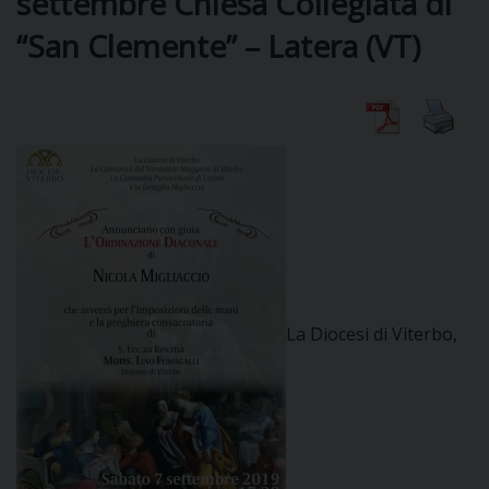
settembre Chiesa Collegiata di
“San Clemente” – Latera (VT)
CURIA
CLERO
C
PARROCCHIE
C
La Diocesi di Viterbo,
P
CONTATTI
C
C
P
DOVE SIAMO
E