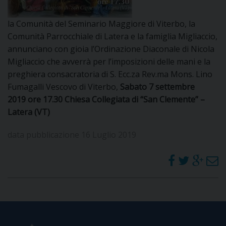
I
la Comunità del Seminario Maggiore di Viterbo, la
P
E
Comunità Parrocchiale di Latera e la famiglia Migliaccio,
PRIVACY
annunciano con gioia l’Ordinazione Diaconale di Nicola
D
Migliaccio che avverrà per l’imposizioni delle mani e la
preghiera consacratoria di S. Ecc.za Rev.ma Mons. Lino
COOKIE POLICY
C
Fumagalli Vescovo di Viterbo,
Sabato 7 settembre
P
2019
ore 17.30 Chiesa Collegiata di “San Clemente” –
P
Latera (VT)
R
data pubblicazione 16 Luglio 2019
D
F
P