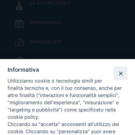
LA NOSTRA DIOCESI
I
P
E
PRIVACY
APPUNTAMENTI
D
PHOTOGALLERY
COOKIE POLICY
C
P
IL VESCOVO MONS. ORAZIO FRANCESCO
P
PIAZZA
R
Informativa
VIDEOGALLERY
Utilizziamo cookie o tecnologie simili per
D
finalità tecniche e, con il tuo consenso, anche per
altre finalità ("interazioni e funzionalità semplici",
ORARI S. MESSE
"miglioramento dell'esperienza", "misurazione" e
F
"targeting e pubblicità") come specificato nella
cookie policy.
MODULISTICA
P
Cliccando su "accetta" acconsenti all'utilizzo dei
cookie. Cliccando su "personalizza" puoi avere