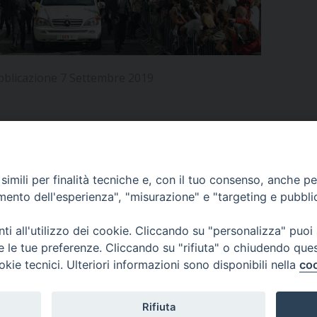
UFFICIO PER LA PASTORALE FAMILIARE
GIORNALINO MINISTRANTI
INDICAZIONI E DOCUMENTI PASTORALE FAMILIA
UFFICIO PER LA PASTORALE GIOVANILE
bblicazione 7 Settembre 2019
UFFICIO PER L’EDUCAZIONE E LA SCUOLA – PAS
UFFICIO PER L’INSEGNAMENTO DELLA RELIGIONE 
UFFICIO PER LA PASTORALE DELLA SALUTE
INDICAZIONI E DOCUMENTI UFFICIO PASTORALE 
APPUNTAMENTI
imili per finalità tecniche e, con il tuo consenso, anche per 
UFFICIO PER LA PASTORALE DELLO SPORT E TEM
amento dell'esperienza", "misurazione" e "targeting e pubbli
UFFICIO PER LA PASTORALE DEL TURISMO, FESTE
VIDEOGALLERY
i all'utilizzo dei cookie. Cliccando su "personalizza" puoi
re le tue preferenze. Cliccando su "rifiuta" o chiudendo que
UFFICIO PASTORALE CARCERARIA
okie tecnici. Ulteriori informazioni sono disponibili nella
coo
PODCAST
UFFICIO SERVIZIO DIOCESANO PER LA TUTELA DE
Rifiuta