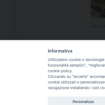
data pu
Informativa
LA NOSTRA DIOCESI
Utilizziamo cookie o tecnologie s
funzionalità semplici", "miglior
cookie policy.
IL VESCOVO MONS. ORAZIO
Cliccando su "accetta" acconsent
FRANCESCO PIAZZA
cookie utilizzati e personalizza
navigazione installando i soli co
MODULISTICA
Personalizza