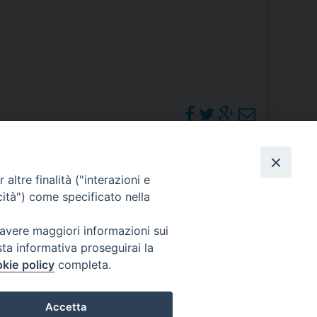
RE
TORALE DELLA CULTURA
CATTOLICA NELLE SCUOLE (IRC)
DELLA SALUTE
PHOTOGALLERY
altre finalità ("interazioni e
PO LIBERO
cità") come specificato nella
 E PELLEGRINAGGI
ORARI S. MESSE
 avere maggiori informazioni sui
sta informativa proseguirai la
kie policy
completa.
I MINORI E CENTRO DI ASCOLTO DIOCESANO PER LA TUTELA DEI MINORI
Accetta