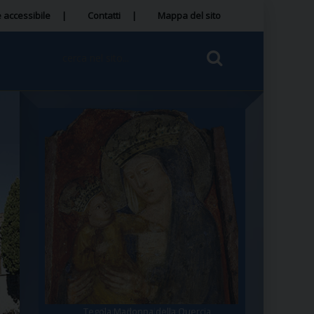
 accessibile
Contatti
Mappa del sito
Tegola Madonna della Quercia
Santa Rosa da Viterbo