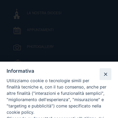
I
LA NOSTRA DIOCESI
P
E
PRIVACY
APPUNTAMENTI
D
COOKIE POLICY
C
PHOTOGALLERY
P
P
R
IL VESCOVO MONS. ORAZIO FRANCESCO
PIAZZA
Informativa
D
VIDEOGALLERY
Utilizziamo cookie o tecnologie simili per
finalità tecniche e, con il tuo consenso, anche per
altre finalità ("interazioni e funzionalità semplici",
F
ORARI S. MESSE
"miglioramento dell'esperienza", "misurazione" e
"targeting e pubblicità") come specificato nella
P
cookie policy.
MODULISTICA