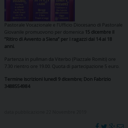
DOVE SIAMO
E
I
Pastorale Vocazionale e l’Ufficio Diocesano di Pastorale
P
E
Giovanile promuovono per domenica
15 dicembre il
PRIVACY
“Ritiro di Avvento a Siena” per i ragazzi dai 14 ai 18
D
anni.
COOKIE POLICY
C
Partenza in pullman da Viterbo (Piazzale Romiti) ore
P
7.30 rientro ore 19.00. Quota di partecipazione 5 euro.
P
R
Termine iscrizioni lunedì 9 dicembre; Don Fabrizio
3488554984
D
data pubblicazione 22 Novembre 2019
F
P