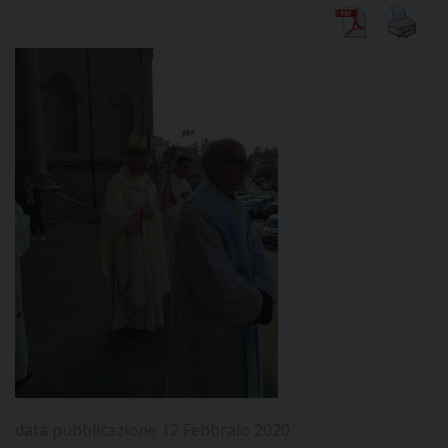
DIOCESI
CURIA
CLERO
C
PARROCCHIE
C
P
CONTATTI
C
data pubblicazione 12 Febbraio 2020
C
P