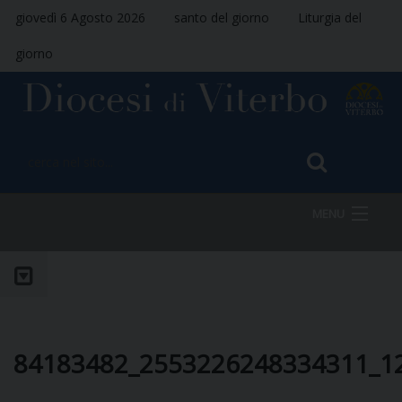
giovedì 6 Agosto 2026
santo del giorno
Liturgia del
giorno
MENU
HOME
VESCOVO
84183482_2553226248334311_1