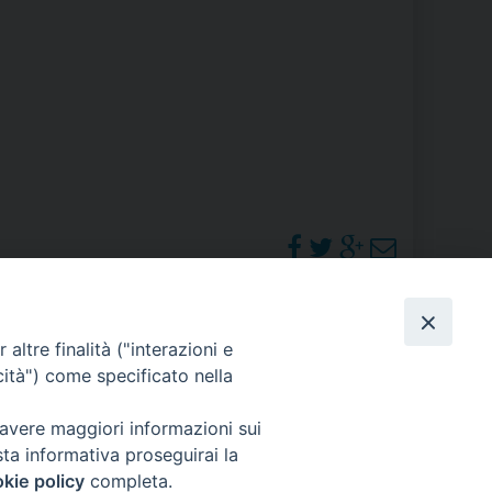
RE
TORALE DELLA CULTURA
CATTOLICA NELLE SCUOLE (IRC)
DELLA SALUTE
PO LIBERO
 E PELLEGRINAGGI
PHOTOGALLERY
altre finalità ("interazioni e
cità") come specificato nella
ORARI S. MESSE
 avere maggiori informazioni sui
I MINORI E CENTRO DI ASCOLTO DIOCESANO PER LA TUTELA DEI MINORI
sta informativa proseguirai la
kie policy
completa.