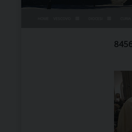
HOME
VESCOVO
DIOCESI
CURIA
BIOGRAFIA
STEMMA
OMELIE
AGENDA D
VESCOVADO
VESCOVI E
845