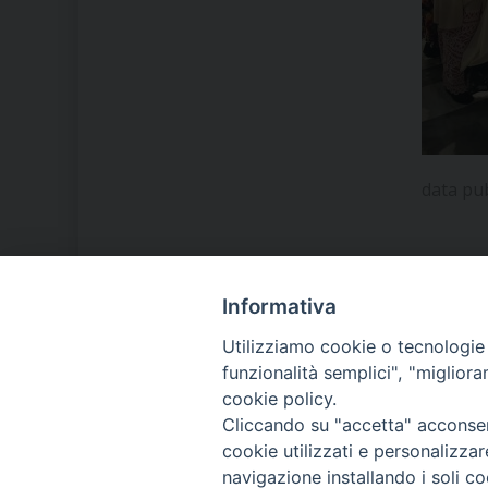
data pu
Informativa
LA NOSTRA DIOCESI
Utilizziamo cookie o tecnologie s
funzionalità semplici", "miglior
cookie policy.
IL VESCOVO MONS. ORAZIO
Cliccando su "accetta" acconsent
FRANCESCO PIAZZA
cookie utilizzati e personalizza
navigazione installando i soli co
MODULISTICA