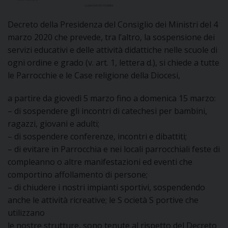
DOVE SIAMO
E
Decreto della Presidenza del Consiglio dei Ministri del 4
I
marzo 2020 che prevede, tra l’altro, la sospensione dei
servizi educativi e delle attività didattiche nelle scuole di
P
E
PRIVACY
ogni ordine e grado (v. art. 1, lettera d.), si chiede a tutte
le Parrocchie e le Case religione della Diocesi,
D
a partire da giovedì 5 marzo fino a domenica 15 marzo:
COOKIE POLICY
C
– di sospendere gli incontri di catechesi per bambini,
P
ragazzi, giovani e adulti;
P
– di sospendere conferenze, incontri e dibattiti;
R
– di evitare in Parrocchia e nei locali parrocchiali feste di
compleanno o altre manifestazioni ed eventi che
D
comportino affollamento di persone;
– di chiudere i nostri impianti sportivi, sospendendo
anche le attività ricreative; le S ocietà S portive che
F
utilizzano
le nostre strutture, sono tenute al rispetto del Decreto
P