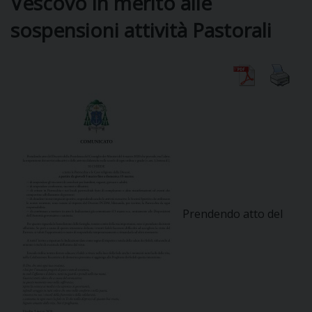
Vescovo in merito alle
sospensioni attività Pastorali
DIOCESI
CURIA
CLERO
C
PARROCCHIE
Prendendo atto del
C
P
CONTATTI
C
C
P