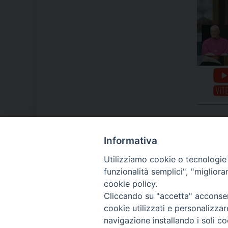
Informativa
LA NOSTRA DIOCESI
Utilizziamo cookie o tecnologie s
funzionalità semplici", "miglior
cookie policy.
IL VESCOVO MONS. ORAZIO
Cliccando su "accetta" acconsent
FRANCESCO PIAZZA
cookie utilizzati e personalizza
navigazione installando i soli co
MODULISTICA