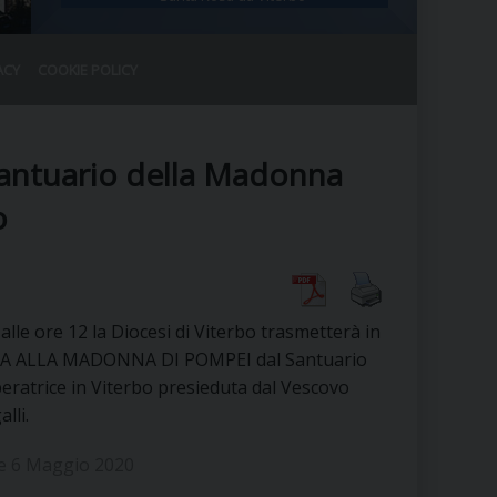
ACY
COOKIE POLICY
RALE
DEL CLERO
CO
Santuario della Madonna
SANO)
RATIVO
o
IA
lle ore 12 la Diocesi di Viterbo trasmetterà in
A LE CHIESE
ICA ALLA MADONNA DI POMPEI dal Santuario
eratrice in Viterbo presieduta dal Vescovo
RELIGIOSO
SANO
lli.
ne 6 Maggio 2020