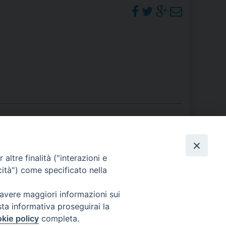
RE
TORALE DELLA CULTURA
CATTOLICA NELLE SCUOLE (IRC)
DELLA SALUTE
PO LIBERO
 E PELLEGRINAGGI
PHOTOGALLERY
altre finalità ("interazioni e
cità") come specificato nella
ORARI S. MESSE
 avere maggiori informazioni sui
I MINORI E CENTRO DI ASCOLTO DIOCESANO PER LA TUTELA DEI MINORI
sta informativa proseguirai la
kie policy
completa.