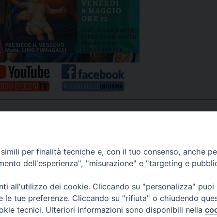
UFFICIO PER LA PASTORALE FAMILIARE
GIORNALINO MINISTRANTI
INDICAZIONI E DOCUMENTI PASTORALE FAMILIA
UFFICIO PER LA PASTORALE GIOVANILE
UFFICIO PER L’EDUCAZIONE E LA SCUOLA – PAS
UFFICIO PER L’INSEGNAMENTO DELLA RELIGIONE 
UFFICIO PER LA PASTORALE DELLA SALUTE
INDICAZIONI E DOCUMENTI UFFICIO PASTORALE 
UFFICIO PER LA PASTORALE DELLO SPORT E TEM
UFFICIO PER LA PASTORALE DEL TURISMO, FESTE
APPUNTAMENTI
imili per finalità tecniche e, con il tuo consenso, anche per 
amento dell'esperienza", "misurazione" e "targeting e pubbli
UFFICIO PASTORALE CARCERARIA
VIDEOGALLERY
i all'utilizzo dei cookie. Cliccando su "personalizza" puoi
UFFICIO SERVIZIO DIOCESANO PER LA TUTELA DE
re le tue preferenze. Cliccando su "rifiuta" o chiudendo que
okie tecnici. Ulteriori informazioni sono disponibili nella
coo
PODCAST