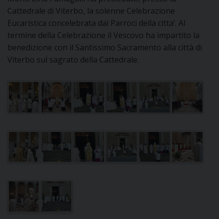
Cattedrale di Viterbo, la solenne Celebrazione
DOVE SIAMO
E
Eucaristica concelebrata dai Parroci della citta’. Al
I
termine della Celebrazione il Vescovo ha impartito la
benedizione con il Santissimo Sacramento alla città di
P
E
PRIVACY
Viterbo sul sagrato della Cattedrale.
D
COOKIE POLICY
C
P
P
R
D
F
P