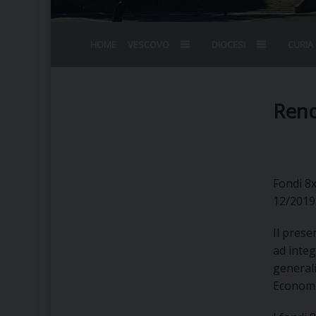
HOME
VESCOVO
DIOCESI
CURIA
BIOGRAFIA
STEMMA
OMELIE
AGENDA D
VESCOVADO
VESCOVI E
Rend
Fondi 8x
12/2019
Il prese
ad integ
generali
Economi