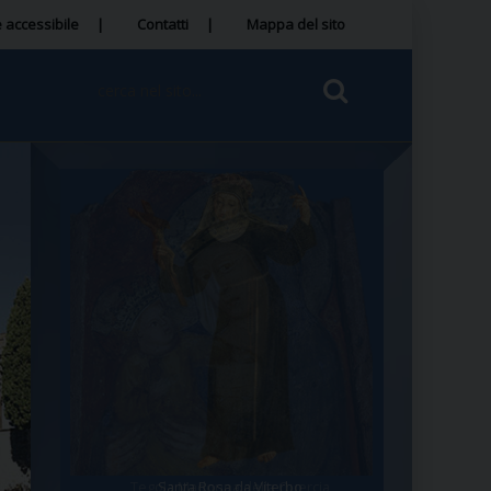
 accessibile
Contatti
Mappa del sito
Tegola Madonna della Quercia
Santa Rosa da Viterbo