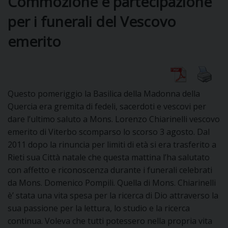
Commozione e partecipazione
per i funerali del Vescovo
emerito
CURIA
CLERO
Questo pomeriggio la Basilica della Madonna della
Quercia era gremita di fedeli, sacerdoti e vescovi per
C
dare l’ultimo saluto a Mons. Lorenzo Chiarinelli vescovo
emerito di Viterbo scomparso lo scorso 3 agosto. Dal
PARROCCHIE
2011 dopo la rinuncia per limiti di età si era trasferito a
C
Rieti sua Città natale che questa mattina l’ha salutato
con affetto e riconoscenza durante i funerali celebrati
P
CONTATTI
C
da Mons. Domenico Pompili. Quella di Mons. Chiarinelli
è’ stata una vita spesa per la ricerca di Dio attraverso la
C
P
sua passione per la lettura, lo studio e la ricerca
continua. Voleva che tutti potessero nella propria vita
DOVE SIAMO
E