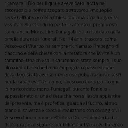
ricercare il Dio per il quale aveva dato la vita nel
I
sacerdozio e nell’episcopato attraverso i molteplici
servizi all’interno della Chiesa Italiana. Una lunga vita
P
E
PRIVACY
vissuta nello stile di un pastore attento e premuroso
come anche Mons. Lino Fumagalli lo ha ricordato nella
D
omelia durante i funerali. Nei 14 anni trascorsi come
Vescovo di Viterbo ha sempre richiamato l’impegno di
COOKIE POLICY
C
P
ciascuno e della chiesa con la metafora che la vita è un
cammino. Una chiesa in cammino è’ stato sempre il suo
P
R
filo conduttore che ha accompagnato passi e tappe
della diocesi attraverso numerose pubblicazioni e testi
per la catechesi. “Un uomo, il vescovo Lorenzo – come
D
lo ha ricordato mons. Fumagalli durante l’omelia –
appassionato di una chiesa che non si lascia appiattire
F
dal presente, ma è profetica, guarda al futuro, al suo
piano di salvezza e cerca di realizzarlo con coraggio”. Il
P
Vescovo Lino a nome dell’intera Diocesi di Viterbo ha
detto grazie al Signore per il dono del Vescovo Lorenzo.