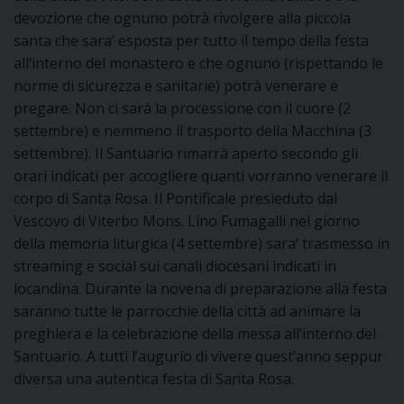
devozione che ognuno potrà rivolgere alla piccola
DOVE SIAMO
E
santa che sara’ esposta per tutto il tempo della festa
I
all’interno del monastero e che ognuno (rispettando le
norme di sicurezza e sanitarie) potrà venerare e
P
E
PRIVACY
pregare. Non ci sarà la processione con il cuore (2
settembre) e nemmeno il trasporto della Macchina (3
D
settembre). Il Santuario rimarrà aperto secondo gli
orari indicati per accogliere quanti vorranno venerare il
COOKIE POLICY
C
corpo di Santa Rosa. Il Pontificale presieduto dal
P
Vescovo di Viterbo Mons. Lino Fumagalli nel giorno
P
R
della memoria liturgica (4 settembre) sara’ trasmesso in
streaming e social sui canali diocesani indicati in
locandina. Durante la novena di preparazione alla festa
D
saranno tutte le parrocchie della città ad animare la
preghiera e la celebrazione della messa all’interno del
Santuario. A tutti l’augurio di vivere quest’anno seppur
F
diversa una autentica festa di Santa Rosa.
P