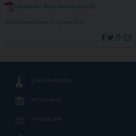
Locandina – Festa Santa Rosa 2020
D
data pubblicazione 24 Agosto 2020
C
LA NOSTRA DIOCESI
APPUNTAMENTI
PHOTOGALLERY