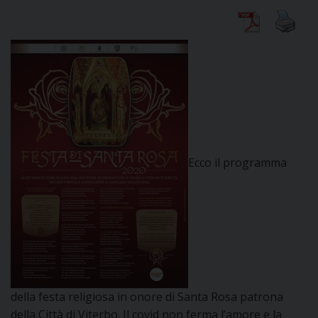
DIOCESI
CURIA
CLERO
Ecco il programma
C
PARROCCHIE
C
P
CONTATTI
C
della festa religiosa in onore di Santa Rosa patrona
C
P
della Città di Viterbo. Il covid non ferma l’amore e la