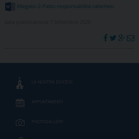
Allegato-2-Patto-responsabilità-catechesi
D
data pubblicazione 7 Settembre 2020
C
LA NOSTRA DIOCESI
APPUNTAMENTI
PHOTOGALLERY