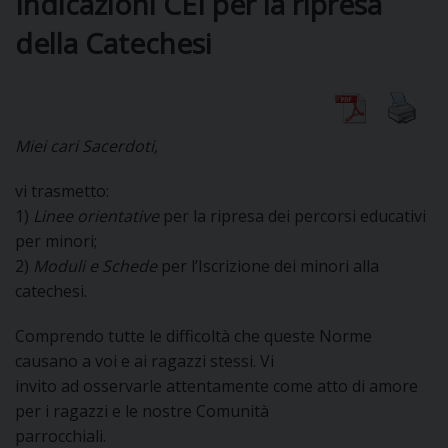
Indicazioni CEI per la ripresa
della Catechesi
DIOCESI
CURIA
Miei cari Sacerdoti,
vi trasmetto:
CLERO
1)
Linee orientative
per la ripresa dei percorsi educativi
per minori;
C
2)
Moduli e Schede
per l’Iscrizione dei minori alla
catechesi.
PARROCCHIE
C
Comprendo tutte le difficoltà che queste Norme
causano a voi e ai ragazzi stessi. Vi
P
invito ad osservarle attentamente come atto di amore
CONTATTI
C
per i ragazzi e le nostre Comunità
parrocchiali.
C
P