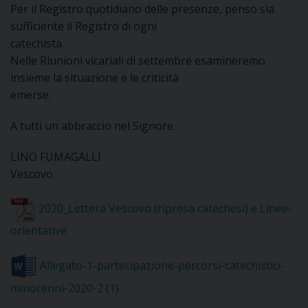
Per il Registro quotidiano delle presenze, penso sia
DOVE SIAMO
sufficiente il Registro di ogni
E
I
catechista.
Nelle Riunioni vicariali di settembre esamineremo
P
E
insieme la situazione e le criticità
PRIVACY
emerse.
D
A tutti un abbraccio nel Signore.
COOKIE POLICY
C
P
LINO FUMAGALLI
P
Vescovo
R
2020_Lettera Vescovo (ripresa catechesi) e Linee-
D
orientative
Allegato-1-partecipazione-percorsi-catechistici-
F
minorenni-2020-2 (1)
P