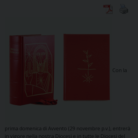
CURIA
CLERO
C
Con la
PARROCCHIE
C
P
CONTATTI
C
C
P
prima domenica di Avvento (29 novembre p.v.), entrerà
DOVE SIAMO
in vigore nella nostra Diocesi e in tutte le Diocesi del
E