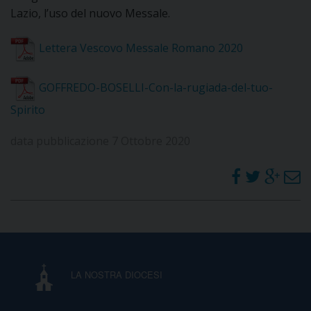
Lazio, l’uso del nuovo Messale.
I
P
E
Lettera Vescovo Messale Romano 2020
PRIVACY
D
GOFFREDO-BOSELLI-Con-la-rugiada-del-tuo-
Spirito
COOKIE POLICY
C
P
data pubblicazione 7 Ottobre 2020
P
R
D
F
LA NOSTRA DIOCESI
P