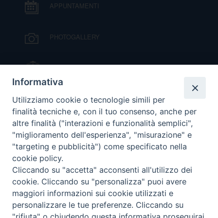
D
APPUNTAMENTI
C
PHOTOGALLERY
IL VESCOVO MONS. ORAZIO FRANCESCO
PIAZZA
Informativa
VIDEOGALLERY
Utilizziamo cookie o tecnologie simili per
finalità tecniche e, con il tuo consenso, anche per
altre finalità ("interazioni e funzionalità semplici",
ORARI S. MESSE
"miglioramento dell'esperienza", "misurazione" e
"targeting e pubblicità") come specificato nella
cookie policy.
MODULISTICA
Cliccando su "accetta" acconsenti all'utilizzo dei
cookie. Cliccando su "personalizza" puoi avere
PODCAST
maggiori informazioni sui cookie utilizzati e
personalizzare le tue preferenze. Cliccando su
"rifiuta" o chiudendo questa informativa proseguirai