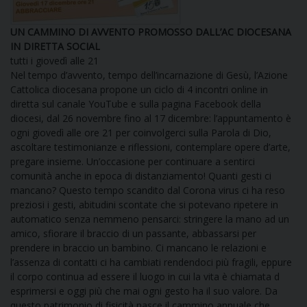
DOVE SIAMO
E
UN CAMMINO DI AVVENTO PROMOSSO DALL’AC DIOCESANA
I
IN DIRETTA SOCIAL
tutti i giovedì alle 21
P
E
Nel tempo d’avvento, tempo dell’incarnazione di Gesù, l’Azione
PRIVACY
Cattolica diocesana propone un ciclo di 4 incontri online in
diretta sul canale YouTube e sulla pagina Facebook della
D
diocesi, dal 26 novembre fino al 17 dicembre: l’appuntamento è
ogni giovedì alle ore 21 per coinvolgerci sulla Parola di Dio,
COOKIE POLICY
C
ascoltare testimonianze e riflessioni, contemplare opere d’arte,
P
pregare insieme. Un’occasione per continuare a sentirci
P
comunità anche in epoca di distanziamento! Quanti gesti ci
R
mancano? Questo tempo scandito dal Corona virus ci ha reso
preziosi i gesti, abitudini scontate che si potevano ripetere in
automatico senza nemmeno pensarci: stringere la mano ad un
D
amico, sfiorare il braccio di un passante, abbassarsi per
prendere in braccio un bambino. Ci mancano le relazioni e
l’assenza di contatti ci ha cambiati rendendoci più fragili, eppure
F
il corpo continua ad essere il luogo in cui la vita è chiamata d
esprimersi e oggi più che mai ogni gesto ha il suo valore. Da
P
questo patrimonio di fisicità nasce il cammino annuale che