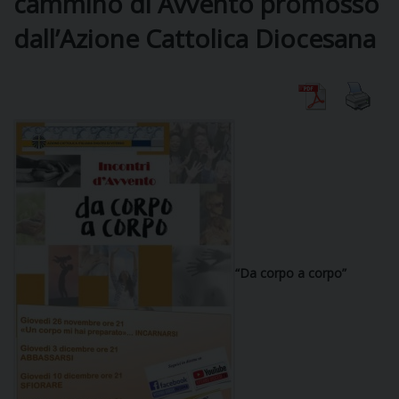
cammino di Avvento promosso
dall’Azione Cattolica Diocesana
DIOCESI
CURIA
CLERO
C
PARROCCHIE
“Da corpo a corpo”
C
P
CONTATTI
C
C
P