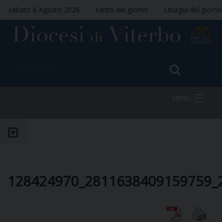
sabato 8 Agosto 2026
santo del giorno
Liturgia del giorno
MENU
HOME
VESCOVO
128424970_2811638409159759_
DIOCESI