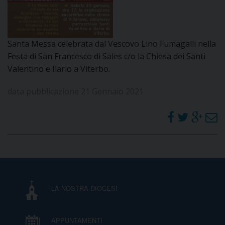
DOVE SIAMO
E
I
Santa Messa celebrata dal Vescovo Lino Fumagalli nella
P
E
Festa di San Francesco di Sales c/o la Chiesa dei Santi
PRIVACY
Valentino e Ilario a Viterbo.
D
data pubblicazione 21 Gennaio 2021
COOKIE POLICY
C
P
P
R
D
LA NOSTRA DIOCESI
F
APPUNTAMENTI
P