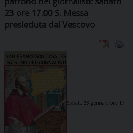
patrono dei giornalisti: sabato
23 ore 17.00 S. Messa
DIOCESI
presieduta dal Vescovo
CURIA
CLERO
C
PARROCCHIE
C
Sabato 23 gennaio ore 17
P
CONTATTI
C
C
P