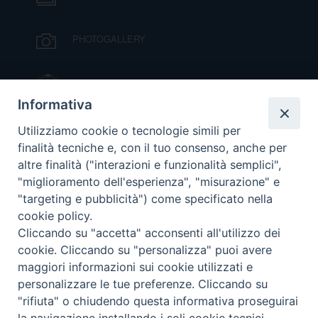
D
PHOTOGALLERY
C
IL VESCOVO MONS. ORAZIO FRANCESCO
PIAZZA
Informativa
VIDEOGALLERY
Utilizziamo cookie o tecnologie simili per
finalità tecniche e, con il tuo consenso, anche per
altre finalità ("interazioni e funzionalità semplici",
ORARI S. MESSE
"miglioramento dell'esperienza", "misurazione" e
"targeting e pubblicità") come specificato nella
cookie policy.
MODULISTICA
Cliccando su "accetta" acconsenti all'utilizzo dei
cookie. Cliccando su "personalizza" puoi avere
PODCAST
maggiori informazioni sui cookie utilizzati e
personalizzare le tue preferenze. Cliccando su
"rifiuta" o chiudendo questa informativa proseguirai