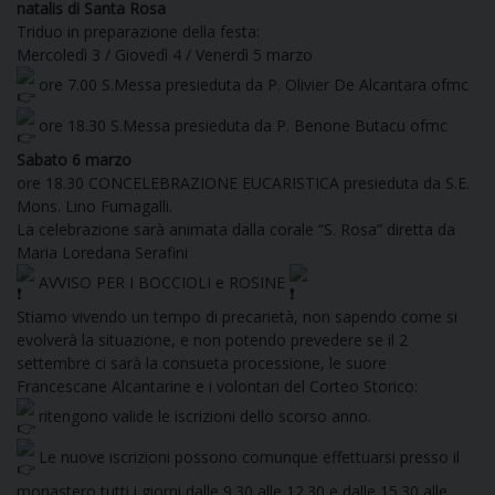
natalis di Santa Rosa
DOVE SIAMO
Triduo in preparazione della festa:
E
Mercoledì 3 / Giovedì 4 / Venerdì 5 marzo
I
ore 7.00 S.Messa presieduta da P. Olivier De Alcantara ofmc
P
E
ore 18.30 S.Messa presieduta da P. Benone Butacu ofmc
PRIVACY
Sabato 6 marzo
D
ore 18.30 CONCELEBRAZIONE EUCARISTICA presieduta da S.E.
Mons. Lino Fumagalli.
COOKIE POLICY
C
La celebrazione sarà animata dalla corale “S. Rosa” diretta da
P
Maria Loredana Serafini
P
AVVISO PER I BOCCIOLI e ROSINE
R
Stiamo vivendo un tempo di precarietà, non sapendo come si
evolverà la situazione, e non potendo prevedere se il 2
settembre ci sarà la consueta processione, le suore
D
Francescane Alcantarine e i volontari del Corteo Storico:
ritengono valide le iscrizioni dello scorso anno.
F
Le nuove iscrizioni possono comunque effettuarsi presso il
monastero tutti i giorni dalle 9.30 alle 12.30 e dalle 15.30 alle
P