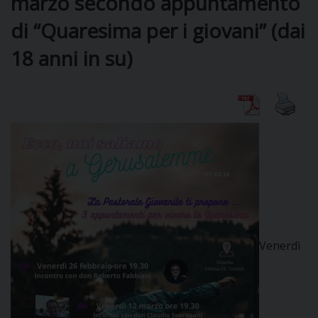
marzo secondo appuntamento
di “Quaresima per i giovani” (dai
DIOCESI
18 anni in su)
CURIA
CLERO
C
PARROCCHIE
C
Venerdì
P
CONTATTI
C
C
P