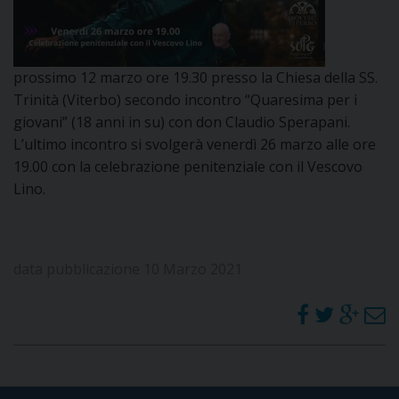
DOVE SIAMO
E
I
prossimo 12 marzo ore 19.30 presso la Chiesa della SS.
P
E
Trinità (Viterbo) secondo incontro “Quaresima per i
PRIVACY
giovani” (18 anni in su) con don Claudio Sperapani.
D
L’ultimo incontro si svolgerà venerdì 26 marzo alle ore
19.00 con la celebrazione penitenziale con il Vescovo
COOKIE POLICY
C
Lino.
P
P
R
data pubblicazione 10 Marzo 2021
D
F
P