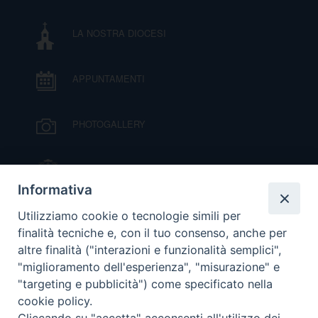
D
LA NOSTRA DIOCESI
C
APPUNTAMENTI
PHOTOGALLERY
IL VESCOVO MONS. ORAZIO FRANCESCO
PIAZZA
Informativa
VIDEOGALLERY
Utilizziamo cookie o tecnologie simili per
finalità tecniche e, con il tuo consenso, anche per
altre finalità ("interazioni e funzionalità semplici",
ORARI S. MESSE
"miglioramento dell'esperienza", "misurazione" e
"targeting e pubblicità") come specificato nella
cookie policy.
MODULISTICA