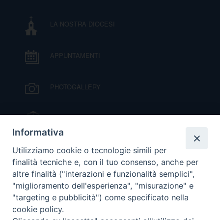
I
LA NOSTRA DIOCESI
P
E
PRIVACY
APPUNTAMENTI
D
COOKIE POLICY
C
PHOTOGALLERY
P
P
R
IL VESCOVO MONS. ORAZIO FRANCESCO
PIAZZA
Informativa
D
VIDEOGALLERY
Utilizziamo cookie o tecnologie simili per
finalità tecniche e, con il tuo consenso, anche per
altre finalità ("interazioni e funzionalità semplici",
F
ORARI S. MESSE
"miglioramento dell'esperienza", "misurazione" e
"targeting e pubblicità") come specificato nella
P
cookie policy.
MODULISTICA