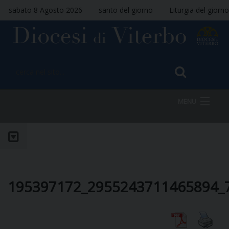
sabato 8 Agosto 2026
santo del giorno
Liturgia del giorno
MENU
HOME
VESCOVO
195397172_2955243711465894_
DIOCESI