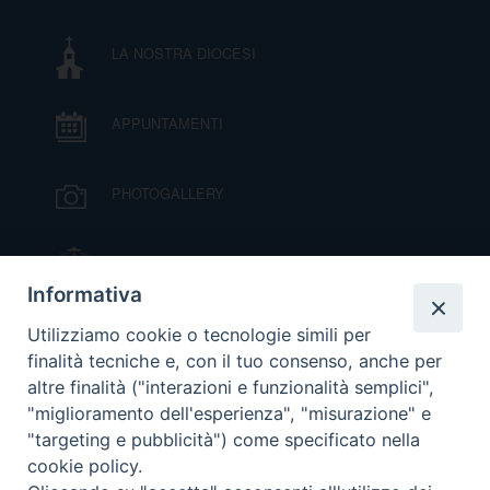
I
LA NOSTRA DIOCESI
P
E
PRIVACY
APPUNTAMENTI
D
COOKIE POLICY
C
PHOTOGALLERY
P
P
R
IL VESCOVO MONS. ORAZIO FRANCESCO
PIAZZA
Informativa
D
VIDEOGALLERY
Utilizziamo cookie o tecnologie simili per
finalità tecniche e, con il tuo consenso, anche per
altre finalità ("interazioni e funzionalità semplici",
F
ORARI S. MESSE
"miglioramento dell'esperienza", "misurazione" e
"targeting e pubblicità") come specificato nella
P
cookie policy.
MODULISTICA