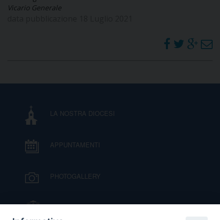
Vicario Generale
data pubblicazione 18 Luglio 2021
LA NOSTRA DIOCESI
APPUNTAMENTI
PHOTOGALLERY
IL VESCOVO MONS. ORAZIO FRANCESCO
PIAZZA