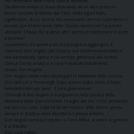
nel centenario della Prima Guerra Mondiale.
Da diverso tempo si stava dedicando ad un altro prezioso
lavoro sui preti di Viterbo del 1900, tante figure belle,
significative, di cui, diceva, era necessario che non si perdesse il
ricordo, per il tanto bene fatto. Questo lavoro non ha potuto
ultimarlo. Chissà che qualcun altro prenda il testimone e lo porti
a termine?
Sicuramente tra questi preti ora bisognerà aggiungerci il
carissimo don Angelo che ci lascia una testimonianza bella di
vita sacerdotale, spesa in un servizio generoso alla nostra
Chiesa che ha amato e a cui si è dedicato totalmente.
Grazie, don Angelo!
Don Angelo tante volte ha pregato la Madonna della Quercia.
Ora sarà Lei a “mostrargli, dopo questo esilio, Gesù, il frutto
benedetto del suo seno”. E sarà gioia eterna.
I funerali di don Angelo si svolgeranno nella Basilica della
Madonna della Quercia lunedì 19 luglio alle ore 15.00, presieduti
dal Vescovo Lino. Dalle 09.00 del mattino dello stesso giorno
sempre in Basilica verrà allestita la Camera ardente.
Don Angelo verrà poi sepolto a Torre Alfina, accanto ai genitori
e al fratello.
Don Luigi Fabbri