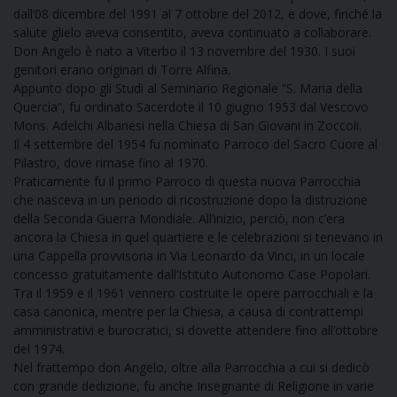
dall’08 dicembre del 1991 al 7 ottobre del 2012, e dove, finché la
salute glielo aveva consentito, aveva continuato a collaborare.
D
Don Angelo è nato a Viterbo il 13 novembre del 1930. I suoi
genitori erano originari di Torre Alfina.
C
Appunto dopo gli Studi al Seminario Regionale “S. Maria della
Quercia”, fu ordinato Sacerdote il 10 giugno 1953 dal Vescovo
Mons. Adelchi Albanesi nella Chiesa di San Giovani in Zoccoli.
Il 4 settembre del 1954 fu nominato Parroco del Sacro Cuore al
Pilastro, dove rimase fino al 1970.
Praticamente fu il primo Parroco di questa nuova Parrocchia
che nasceva in un periodo di ricostruzione dopo la distruzione
della Seconda Guerra Mondiale. All’inizio, perciò, non c’era
ancora la Chiesa in quel quartiere e le celebrazioni si tenevano in
una Cappella provvisoria in Via Leonardo da Vinci, in un locale
concesso gratuitamente dall’Istituto Autonomo Case Popolari.
Tra il 1959 e il 1961 vennero costruite le opere parrocchiali e la
casa canonica, mentre per la Chiesa, a causa di contrattempi
amministrativi e burocratici, si dovette attendere fino all’ottobre
del 1974.
Nel frattempo don Angelo, oltre alla Parrocchia a cui si dedicò
con grande dedizione, fu anche Insegnante di Religione in varie