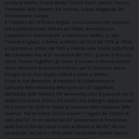
scuole di Viterbo: Scuola Media “Cesare Pinzi”, Istituto Tecnico
Femminile delle Maestre Pie Venerini, Scuola Magistrale del
Preziosissimo Sangue.
Il 1 ottobre del 1970 don Angelo, con il consenso del Vescovo,
entra nell’Ordinariato Militare per l’Italia, divenendo poi
Cappellano in diversi reparti, a Sulmona (L’Aquila), a Capo
Teulada (Cagliari), a Roma, a Viterbo (al CALE dal 1976 al 1984),
a Catanzaro e, infine, dal 1985 a Firenze nella Scuola Sottufficiali
del Carabinieri fino al 21 novembre del 1991, quando il Vescovo
Mons. Fiorino Tagliaferri gli chiese di tornare in Diocesi perché
aveva necessità di un nuovo Parroco per la Quercia e aveva
bisogno di lui. Don Angelo obbedì e tornò a Viterbo.
Dopo le sue dimissioni, al ministero di Collaboratore al
Santuario della Madonna della Quercia e di Cappellano
dell’Istituto delle Maestre Pie Venerini ha unito la passione per lo
studio e la ricerca storica. Da questo suo impegno appassionato
ne è uscito nel 2008 la “Guida al Santuario della Madonna della
Quercia”. Nel dicembre 2013 il volume “I ragazzi del Pilastro di
tanti anni fa”, in occasione del 60° anniversario di fondazione
della Parrocchia del Sacro Cuore al Pilastro e del 60° del suo
sacerdozio. Nel 2016 i “Preti della Tuscia nella Grande Guerra”,