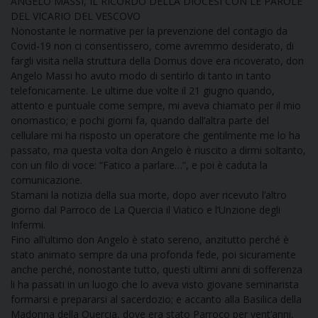
ANGELO MASSI, IL RICORDO DELLA DIOCESI CON LE PAROLE
DEL VICARIO DEL VESCOVO
DOVE SIAMO
E
Nonostante le normative per la prevenzione del contagio da
I
Covid-19 non ci consentissero, come avremmo desiderato, di
fargli visita nella struttura della Domus dove era ricoverato, don
P
E
Angelo Massi ho avuto modo di sentirlo di tanto in tanto
PRIVACY
telefonicamente. Le ultime due volte il 21 giugno quando,
attento e puntuale come sempre, mi aveva chiamato per il mio
D
onomastico; e pochi giorni fa, quando dall’altra parte del
cellulare mi ha risposto un operatore che gentilmente me lo ha
COOKIE POLICY
C
passato, ma questa volta don Angelo è riuscito a dirmi soltanto,
P
con un filo di voce: “Fatico a parlare…”, e poi è caduta la
P
comunicazione.
R
Stamani la notizia della sua morte, dopo aver ricevuto l’altro
giorno dal Parroco de La Quercia il Viatico e l’Unzione degli
Infermi.
D
Fino all’ultimo don Angelo è stato sereno, anzitutto perché è
stato animato sempre da una profonda fede, poi sicuramente
anche perché, nonostante tutto, questi ultimi anni di sofferenza
F
li ha passati in un luogo che lo aveva visto giovane seminarista
formarsi e prepararsi al sacerdozio; e accanto alla Basilica della
Madonna della Quercia, dove era stato Parroco per vent’anni,
P