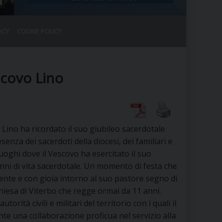
ACY
COOKIE POLICY
RALE
DEL CLERO
CO
scovo Lino
SANO)
RATIVO
IA
 Lino ha ricordato il suo giubileo sacerdotale
senza dei sacerdoti della diocesi, dei familiari e
luoghi dove il Vescovo ha esercitato il suo
A LE CHIESE
anni di vita sacerdotale. Un momento di festa che
nte e con gioia intorno al suo pastore segno di
RELIGIOSO
SANO
a Chiesa di Viterbo che regge ormai da 11 anni.
rità civili e militari del territorio con i quali il
e una collaborazione proficua nel servizio alla