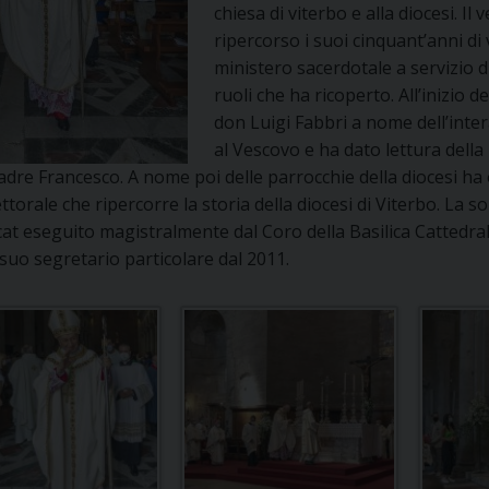
chiesa di viterbo e alla diocesi. I
UFFICIO PER LA PASTORALE FAMILIARE
GIORNALINO MINISTRANTI
INDICAZIONI E DOCUMENTI PASTORALE FAMILIA
ripercorso i suoi cinquant’anni di
ministero sacerdotale a servizio di
UFFICIO PER LA PASTORALE GIOVANILE
ruoli che ha ricoperto. All’inizio d
don Luigi Fabbri a nome dell’inter
UFFICIO PER L’EDUCAZIONE E LA SCUOLA – PAS
al Vescovo e ha dato lettura della
dre Francesco. A nome poi delle parrocchie della diocesi ha 
UFFICIO PER L’INSEGNAMENTO DELLA RELIGIONE 
ttorale che ripercorre la storia della diocesi di Viterbo. La s
at eseguito magistralmente dal Coro della Basilica Cattedral
UFFICIO PER LA PASTORALE DELLA SALUTE
INDICAZIONI E DOCUMENTI UFFICIO PASTORALE 
uo segretario particolare dal 2011.
UFFICIO PER LA PASTORALE DELLO SPORT E TEM
UFFICIO PER LA PASTORALE DEL TURISMO, FESTE
UFFICIO PASTORALE CARCERARIA
UFFICIO SERVIZIO DIOCESANO PER LA TUTELA DE