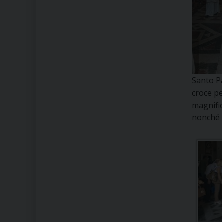
Santo Pa
croce pe
magnific
nonché s