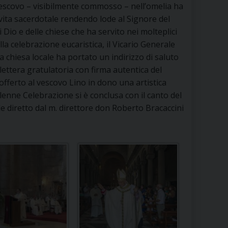
l vescovo – visibilmente commosso – nell’omelia ha
RE
 vita sacerdotale rendendo lode al Signore del
 Dio e delle chiese che ha servito nei molteplici
ella celebrazione eucaristica, il Vicario Generale
a chiesa locale ha portato un indirizzo di saluto
TORALE DELLA CULTURA
 lettera gratulatoria con firma autentica del
offerto al vescovo Lino in dono una artistica
CATTOLICA NELLE SCUOLE (IRC)
olenne Celebrazione si è conclusa con il canto del
e diretto dal m. direttore don Roberto Bracaccini
DELLA SALUTE
PO LIBERO
 E PELLEGRINAGGI
I MINORI E CENTRO DI ASCOLTO DIOCESANO PER LA TUTELA DEI MINORI