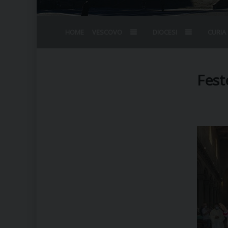
HOME
VESCOVO
DIOCESI
CURIA
BIOGRAFIA
STEMMA
OMELIE
AGENDA D
VESCOVADO
VESCOVI E
Fest