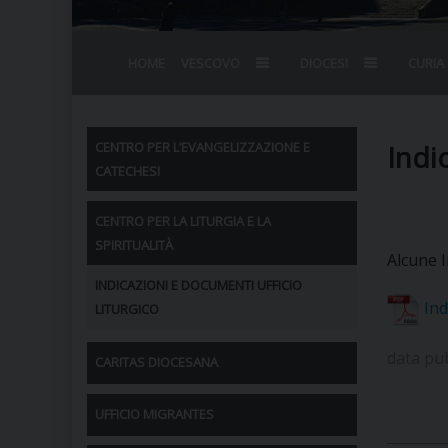
HOME
VESCOVO
DIOCESI
CURIA
BIOGRAFIA
STEMMA
OMELIE
AGENDA D
VESCOVADO
VESCOVI E
Indi
CENTRO PER L’EVANGELIZZAZIONE E
CATECHESI
CENTRO PER LA LITURGIA E LA
SPIRITUALITÀ
Alcune I
INDICAZIONI E DOCUMENTI UFFICIO
Ind
LITURGICO
data pu
CARITAS DIOCESANA
UFFICIO MIGRANTES