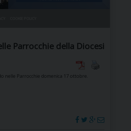
ACY
COOKIE POLICY
RALE
DEL CLERO
CO
elle Parrocchie della Diocesi
SANO)
RATIVO
IA
odo nelle Parrocchie domenica 17 ottobre.
A LE CHIESE
RELIGIOSO
SANO