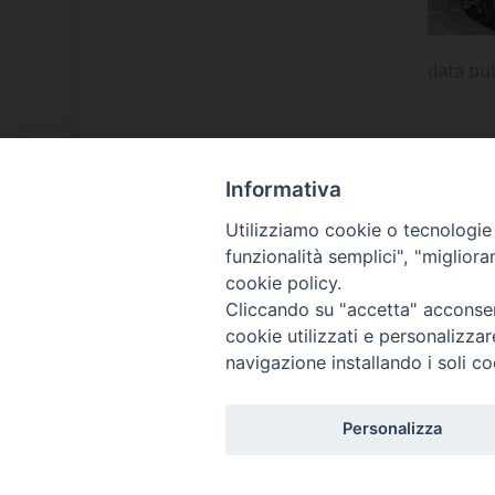
data pu
Informativa
LA NOSTRA DIOCESI
Utilizziamo cookie o tecnologie s
funzionalità semplici", "miglior
cookie policy.
IL VESCOVO MONS. ORAZIO
Cliccando su "accetta" acconsent
FRANCESCO PIAZZA
cookie utilizzati e personalizza
navigazione installando i soli co
MODULISTICA
Personalizza