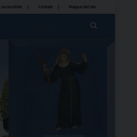
 accessibile
Contatti
Mappa del sito
Tegola Madonna della Quercia
Santa Rosa da Viterbo