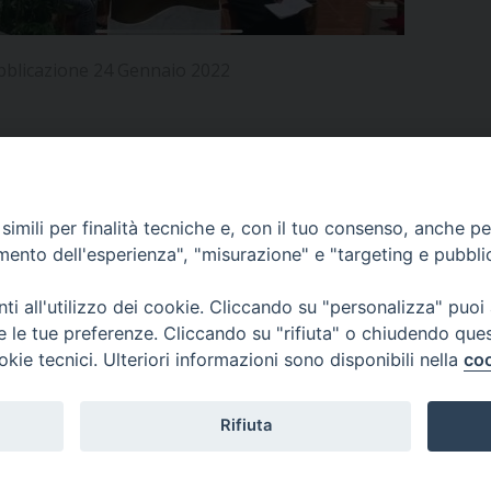
UFFICIO PER LA PASTORALE FAMILIARE
GIORNALINO MINISTRANTI
INDICAZIONI E DOCUMENTI PASTORALE FAMILIA
bblicazione 24 Gennaio 2022
UFFICIO PER LA PASTORALE GIOVANILE
UFFICIO PER L’EDUCAZIONE E LA SCUOLA – PAS
UFFICIO PER L’INSEGNAMENTO DELLA RELIGIONE 
APPUNTAMENTI
imili per finalità tecniche e, con il tuo consenso, anche per 
UFFICIO PER LA PASTORALE DELLA SALUTE
INDICAZIONI E DOCUMENTI UFFICIO PASTORALE 
amento dell'esperienza", "misurazione" e "targeting e pubbli
UFFICIO PER LA PASTORALE DELLO SPORT E TEM
VIDEOGALLERY
i all'utilizzo dei cookie. Cliccando su "personalizza" puoi
re le tue preferenze. Cliccando su "rifiuta" o chiudendo que
UFFICIO PER LA PASTORALE DEL TURISMO, FESTE
okie tecnici. Ulteriori informazioni sono disponibili nella
coo
PODCAST
UFFICIO PASTORALE CARCERARIA
Rifiuta
UFFICIO SERVIZIO DIOCESANO PER LA TUTELA DE
© 2026 Diocesi di Viterbo.