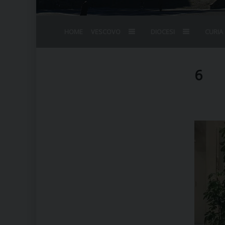
HOME
VESCOVO
DIOCESI
CURIA
BIOGRAFIA
STEMMA
OMELIE
AGENDA D
VESCOVADO
VESCOVI E
6