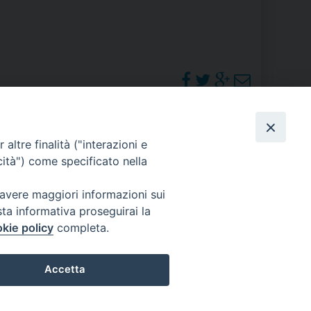
RE
TORALE DELLA CULTURA
CATTOLICA NELLE SCUOLE (IRC)
PHOTOGALLERY
altre finalità ("interazioni e
DELLA SALUTE
cità") come specificato nella
PO LIBERO
ORARI S. MESSE
 avere maggiori informazioni sui
sta informativa proseguirai la
 E PELLEGRINAGGI
kie policy
completa.
Accetta
I MINORI E CENTRO DI ASCOLTO DIOCESANO PER LA TUTELA DEI MINORI
Preferenze Cookie