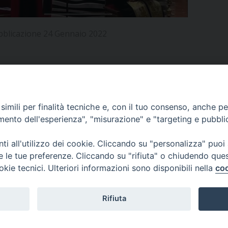
UFFICIO PER LA PASTORALE FAMILIARE
GIORNALINO MINISTRANTI
INDICAZIONI E DOCUMENTI PASTORALE FAMILIA
UFFICIO PER LA PASTORALE GIOVANILE
bblicazione 24 Gennaio 2022
UFFICIO PER L’EDUCAZIONE E LA SCUOLA – PAS
UFFICIO PER L’INSEGNAMENTO DELLA RELIGIONE 
APPUNTAMENTI
imili per finalità tecniche e, con il tuo consenso, anche per 
UFFICIO PER LA PASTORALE DELLA SALUTE
INDICAZIONI E DOCUMENTI UFFICIO PASTORALE 
amento dell'esperienza", "misurazione" e "targeting e pubbli
UFFICIO PER LA PASTORALE DELLO SPORT E TEM
VIDEOGALLERY
i all'utilizzo dei cookie. Cliccando su "personalizza" puoi
re le tue preferenze. Cliccando su "rifiuta" o chiudendo que
UFFICIO PER LA PASTORALE DEL TURISMO, FESTE
okie tecnici. Ulteriori informazioni sono disponibili nella
coo
PODCAST
UFFICIO PASTORALE CARCERARIA
Rifiuta
UFFICIO SERVIZIO DIOCESANO PER LA TUTELA DE
© 2026 Diocesi di Viterbo.