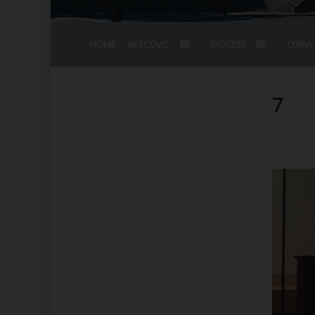
HOME
VESCOVO
DIOCESI
CURIA
BIOGRAFIA
STEMMA
OMELIE
AGENDA D
VESCOVADO
VESCOVI E
7