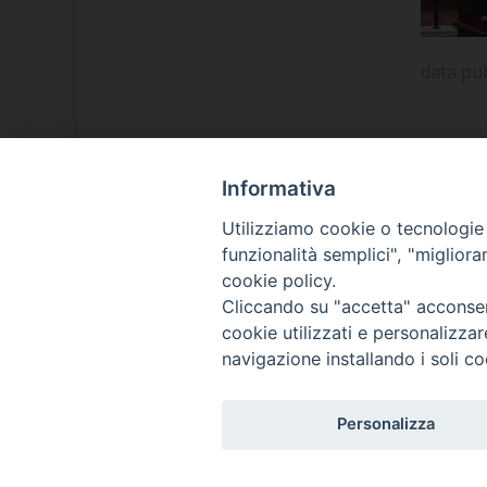
data pu
Informativa
LA NOSTRA DIOCESI
Utilizziamo cookie o tecnologie s
funzionalità semplici", "miglior
cookie policy.
IL VESCOVO MONS. ORAZIO
Cliccando su "accetta" acconsent
FRANCESCO PIAZZA
cookie utilizzati e personalizza
navigazione installando i soli co
MODULISTICA
Personalizza