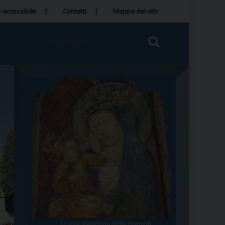
 accessibile
Contatti
Mappa del sito
Tegola Madonna della Quercia
Santa Rosa da Viterbo