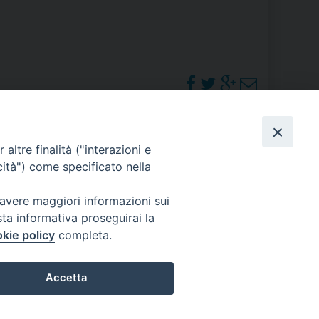
RE
TORALE DELLA CULTURA
CATTOLICA NELLE SCUOLE (IRC)
PHOTOGALLERY
altre finalità ("interazioni e
DELLA SALUTE
cità") come specificato nella
PO LIBERO
ORARI S. MESSE
 avere maggiori informazioni sui
sta informativa proseguirai la
 E PELLEGRINAGGI
kie policy
completa.
Accetta
I MINORI E CENTRO DI ASCOLTO DIOCESANO PER LA TUTELA DEI MINORI
Preferenze Cookie