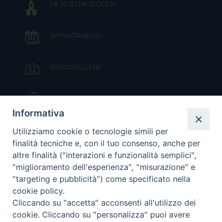
LA NOSTRA DIOCESI
DOVE SIAMO
E
I
APPUNTAMENTI
P
E
PRIVACY
PHOTOGALLERY
D
IL VESCOVO MONS. ORAZIO FRANCESCO
COOKIE POLICY
C
P
PIAZZA
Informativa
P
VIDEOGALLERY
Utilizziamo cookie o tecnologie simili per
R
finalità tecniche e, con il tuo consenso, anche per
altre finalità ("interazioni e funzionalità semplici",
ORARI S. MESSE
D
"miglioramento dell'esperienza", "misurazione" e
"targeting e pubblicità") come specificato nella
cookie policy.
MODULISTICA
F
Cliccando su "accetta" acconsenti all'utilizzo dei
cookie. Cliccando su "personalizza" puoi avere
P