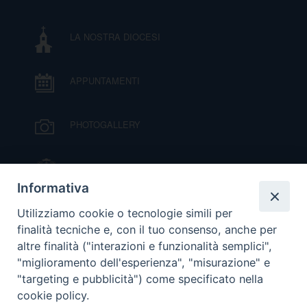
DOVE SIAMO
E
LA NOSTRA DIOCESI
I
P
E
PRIVACY
APPUNTAMENTI
D
PHOTOGALLERY
COOKIE POLICY
C
P
IL VESCOVO MONS. ORAZIO FRANCESCO
P
PIAZZA
R
Informativa
VIDEOGALLERY
Utilizziamo cookie o tecnologie simili per
D
finalità tecniche e, con il tuo consenso, anche per
altre finalità ("interazioni e funzionalità semplici",
ORARI S. MESSE
"miglioramento dell'esperienza", "misurazione" e
F
"targeting e pubblicità") come specificato nella
cookie policy.
MODULISTICA
P