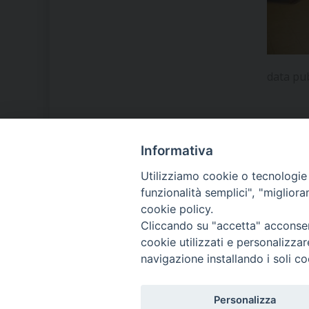
data pu
Informativa
LA NOSTRA DIOCESI
Utilizziamo cookie o tecnologie s
funzionalità semplici", "miglior
cookie policy.
IL VESCOVO MONS. ORAZIO
Cliccando su "accetta" acconsent
FRANCESCO PIAZZA
cookie utilizzati e personalizza
navigazione installando i soli co
MODULISTICA
Personalizza