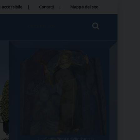
 accessibile
Contatti
Mappa del sito
Tegola Madonna della Quercia
Santa Rosa da Viterbo