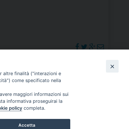
RE
TORALE DELLA CULTURA
CATTOLICA NELLE SCUOLE (IRC)
DELLA SALUTE
PHOTOGALLERY
altre finalità ("interazioni e
PO LIBERO
cità") come specificato nella
 E PELLEGRINAGGI
ORARI S. MESSE
 avere maggiori informazioni sui
sta informativa proseguirai la
kie policy
completa.
I MINORI E CENTRO DI ASCOLTO DIOCESANO PER LA TUTELA DEI MINORI
Accetta