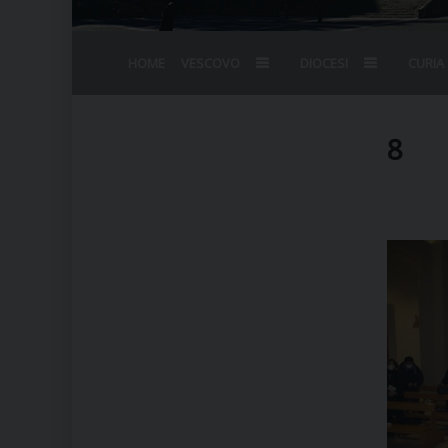
HOME
VESCOVO
DIOCESI
CURIA
BIOGRAFIA
STEMMA
OMELIE
AGENDA D
VESCOVADO
VESCOVI E
8