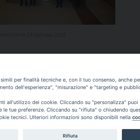
UFFICIO PER LA PASTORALE FAMILIARE
GIORNALINO MINISTRANTI
INDICAZIONI E DOCUMENTI PASTORALE FAMILIA
UFFICIO PER LA PASTORALE GIOVANILE
bblicazione 24 Gennaio 2022
UFFICIO PER L’EDUCAZIONE E LA SCUOLA – PAS
UFFICIO PER L’INSEGNAMENTO DELLA RELIGIONE 
UFFICIO PER LA PASTORALE DELLA SALUTE
INDICAZIONI E DOCUMENTI UFFICIO PASTORALE 
APPUNTAMENTI
imili per finalità tecniche e, con il tuo consenso, anche per 
UFFICIO PER LA PASTORALE DELLO SPORT E TEM
amento dell'esperienza", "misurazione" e "targeting e pubbli
UFFICIO PER LA PASTORALE DEL TURISMO, FESTE
VIDEOGALLERY
i all'utilizzo dei cookie. Cliccando su "personalizza" puoi
re le tue preferenze. Cliccando su "rifiuta" o chiudendo que
UFFICIO PASTORALE CARCERARIA
okie tecnici. Ulteriori informazioni sono disponibili nella
coo
PODCAST
UFFICIO SERVIZIO DIOCESANO PER LA TUTELA DE
Rifiuta