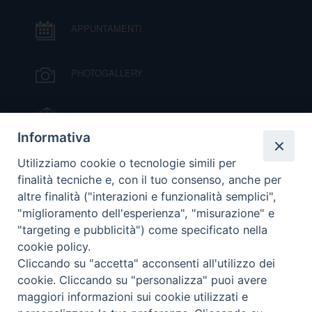
APPUNTAMENTI
D
C
PHOTOGALLERY
IL VESCOVO MONS. ORAZIO FRANCESCO
PIAZZA
Informativa
VIDEOGALLERY
Utilizziamo cookie o tecnologie simili per
finalità tecniche e, con il tuo consenso, anche per
altre finalità ("interazioni e funzionalità semplici",
ORARI S. MESSE
"miglioramento dell'esperienza", "misurazione" e
"targeting e pubblicità") come specificato nella
cookie policy.
MODULISTICA
Cliccando su "accetta" acconsenti all'utilizzo dei
cookie. Cliccando su "personalizza" puoi avere
PODCAST
maggiori informazioni sui cookie utilizzati e