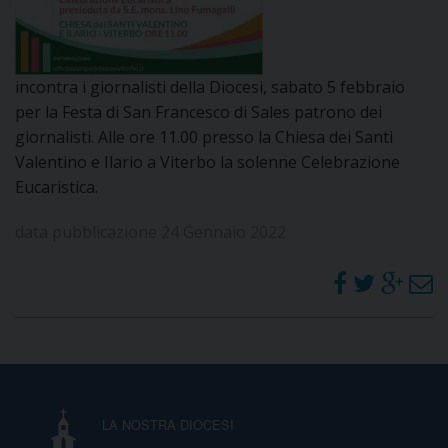
DOVE SIAMO
E
I
incontra i giornalisti della Diocesi, sabato 5 febbraio
P
E
per la Festa di San Francesco di Sales patrono dei
PRIVACY
giornalisti. Alle ore 11.00 presso la Chiesa dei Santi
D
Valentino e Ilario a Viterbo la solenne Celebrazione
Eucaristica.
COOKIE POLICY
C
P
data pubblicazione 24 Gennaio 2022
P
R
D
F
LA NOSTRA DIOCESI
P