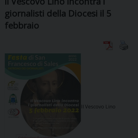
il Vescovo Lino incontra i
giornalisti della Diocesi il 5
DIOCESI
febbraio
CURIA
CLERO
C
PARROCCHIE
C
Il Vescovo Lino
P
CONTATTI
C
C
P