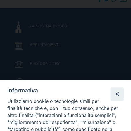
DOVE SIAMO
E
I
LA NOSTRA DIOCESI
P
E
PRIVACY
APPUNTAMENTI
D
COOKIE POLICY
C
PHOTOGALLERY
P
P
R
IL VESCOVO MONS. ORAZIO FRANCESCO
PIAZZA
Informativa
D
VIDEOGALLERY
Utilizziamo cookie o tecnologie simili per
finalità tecniche e, con il tuo consenso, anche per
altre finalità ("interazioni e funzionalità semplici",
F
ORARI S. MESSE
"miglioramento dell'esperienza", "misurazione" e
"targeting e pubblicità") come specificato nella
P