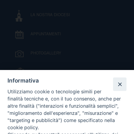
I
LA NOSTRA DIOCESI
P
E
PRIVACY
APPUNTAMENTI
D
COOKIE POLICY
C
PHOTOGALLERY
P
P
R
IL VESCOVO MONS. ORAZIO FRANCESCO
PIAZZA
Informativa
D
VIDEOGALLERY
Utilizziamo cookie o tecnologie simili per
finalità tecniche e, con il tuo consenso, anche per
altre finalità ("interazioni e funzionalità semplici",
F
ORARI S. MESSE
"miglioramento dell'esperienza", "misurazione" e
"targeting e pubblicità") come specificato nella
P
cookie policy.
MODULISTICA