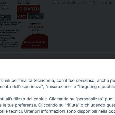
data pubblicazione 18 Febbraio
UFFICIO PER LA PASTORALE FAMILIARE
GIORNALINO MINISTRANTI
INDICAZIONI E DOCUMENTI PASTORALE FAMILIA
UFFICIO PER LA PASTORALE GIOVANILE
UFFICIO PER L’EDUCAZIONE E LA SCUOLA – PAS
UFFICIO PER L’INSEGNAMENTO DELLA RELIGIONE 
UFFICIO PER LA PASTORALE DELLA SALUTE
INDICAZIONI E DOCUMENTI UFFICIO PASTORALE 
UFFICIO PER LA PASTORALE DELLO SPORT E TEM
UFFICIO PER LA PASTORALE DEL TURISMO, FESTE
APPUNTAMENTI
imili per finalità tecniche e, con il tuo consenso, anche per 
amento dell'esperienza", "misurazione" e "targeting e pubbli
UFFICIO PASTORALE CARCERARIA
VIDEOGALLERY
i all'utilizzo dei cookie. Cliccando su "personalizza" puoi
UFFICIO SERVIZIO DIOCESANO PER LA TUTELA DE
re le tue preferenze. Cliccando su "rifiuta" o chiudendo que
okie tecnici. Ulteriori informazioni sono disponibili nella
coo
PODCAST