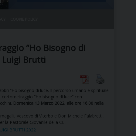
ACY
COOKIE POLICY
RALE
DEL CLERO
CO
traggio “Ho Bisogno di
SANO)
RATIVO
 Luigi Brutti
IA
abbri “Ho bisogno di luce. Il percorso umano e spirituale
A LE CHIESE
del cortometraggio “Ho bisogno di luce” con
cchini.
Domenica 13 Marzo 2022, alle ore 16.00 nella
RELIGIOSO
SANO
galli, Vescovo di Viterbo e Don Michele Falabretti,
r la Pastorale Giovanile della CEI.
 LUIGI BRUTTI 2022