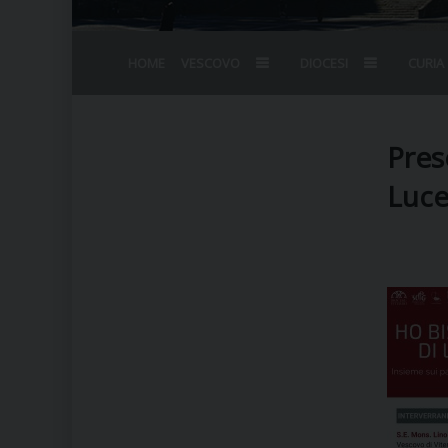
HOME
VESCOVO
DIOCESI
CURIA
BIOGRAFIA
STEMMA
OMELIE
AGENDA D
VESCOVADO
VESCOVI E
Pres
Luce