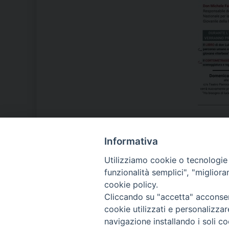
Informativa
LA NOSTRA DIOCESI
Utilizziamo cookie o tecnologie s
funzionalità semplici", "miglior
cookie policy.
IL VESCOVO MONS. ORAZIO
Cliccando su "accetta" acconsent
FRANCESCO PIAZZA
cookie utilizzati e personalizza
navigazione installando i soli co
MODULISTICA