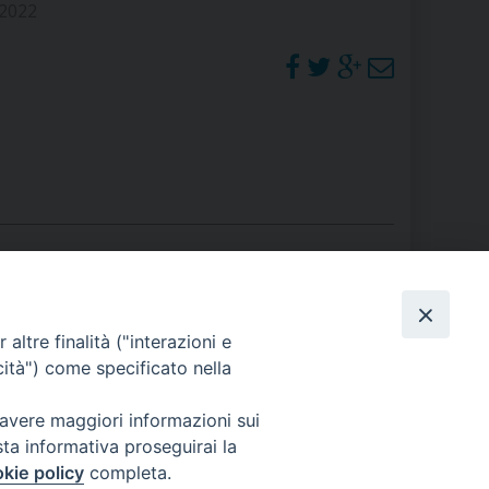
 2022
RE
TORALE DELLA CULTURA
CATTOLICA NELLE SCUOLE (IRC)
DELLA SALUTE
PO LIBERO
 E PELLEGRINAGGI
PHOTOGALLERY
altre finalità ("interazioni e
cità") come specificato nella
ORARI S. MESSE
 avere maggiori informazioni sui
I MINORI E CENTRO DI ASCOLTO DIOCESANO PER LA TUTELA DEI MINORI
sta informativa proseguirai la
kie policy
completa.