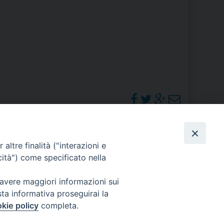
RE
TORALE DELLA CULTURA
CATTOLICA NELLE SCUOLE (IRC)
DELLA SALUTE
PO LIBERO
PHOTOGALLERY
altre finalità ("interazioni e
 E PELLEGRINAGGI
cità") come specificato nella
ORARI S. MESSE
 avere maggiori informazioni sui
sta informativa proseguirai la
I MINORI E CENTRO DI ASCOLTO DIOCESANO PER LA TUTELA DEI MINORI
kie policy
completa.