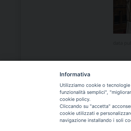
data pu
Informativa
LA NOSTRA DIOCESI
Utilizziamo cookie o tecnologie s
funzionalità semplici", "miglior
cookie policy.
IL VESCOVO MONS. ORAZIO
Cliccando su "accetta" acconsent
FRANCESCO PIAZZA
cookie utilizzati e personalizza
navigazione installando i soli co
MODULISTICA