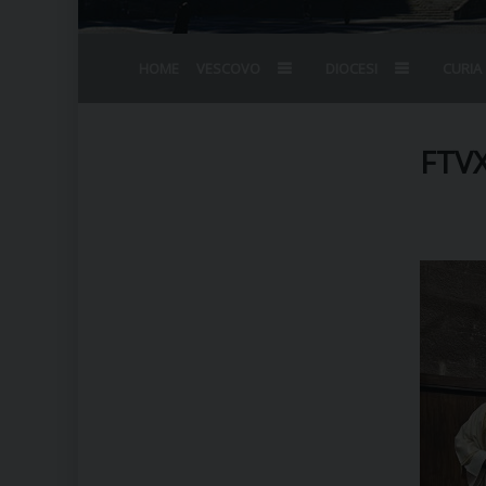
HOME
VESCOVO
DIOCESI
CURIA
BIOGRAFIA
STEMMA
OMELIE
AGENDA D
VESCOVADO
VESCOVI E
FTV