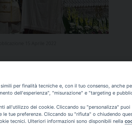
UFFICIO PER LA PASTORALE FAMILIARE
GIORNALINO MINISTRANTI
INDICAZIONI E DOCUMENTI PASTORALE FAMILIA
UFFICIO PER LA PASTORALE GIOVANILE
UFFICIO PER L’EDUCAZIONE E LA SCUOLA – PAS
bblicazione 15 Aprile 2022
UFFICIO PER L’INSEGNAMENTO DELLA RELIGIONE 
UFFICIO PER LA PASTORALE DELLA SALUTE
INDICAZIONI E DOCUMENTI UFFICIO PASTORALE 
UFFICIO PER LA PASTORALE DELLO SPORT E TEM
APPUNTAMENTI
imili per finalità tecniche e, con il tuo consenso, anche per 
UFFICIO PER LA PASTORALE DEL TURISMO, FESTE
amento dell'esperienza", "misurazione" e "targeting e pubbli
VIDEOGALLERY
UFFICIO PASTORALE CARCERARIA
i all'utilizzo dei cookie. Cliccando su "personalizza" puoi
re le tue preferenze. Cliccando su "rifiuta" o chiudendo que
UFFICIO SERVIZIO DIOCESANO PER LA TUTELA DE
okie tecnici. Ulteriori informazioni sono disponibili nella
coo
PODCAST