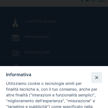
DOVE SIAMO
E
I
LA NOSTRA DIOCESI
P
E
PRIVACY
APPUNTAMENTI
D
COOKIE POLICY
C
PHOTOGALLERY
P
P
R
IL VESCOVO MONS. ORAZIO FRANCESCO
PIAZZA
Informativa
D
VIDEOGALLERY
Utilizziamo cookie o tecnologie simili per
finalità tecniche e, con il tuo consenso, anche per
altre finalità ("interazioni e funzionalità semplici",
F
ORARI S. MESSE
"miglioramento dell'esperienza", "misurazione" e
"targeting e pubblicità") come specificato nella
P