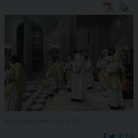
DIOCESI
CURIA
CLERO
C
PARROCCHIE
C
P
CONTATTI
data pubblicazione 15 Aprile 2022
C
C
P