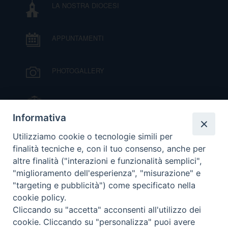
LA NOSTRA DIOCESI
DOVE SIAMO
E
I
APPUNTAMENTI
P
E
PRIVACY
PHOTOGALLERY
D
COOKIE POLICY
C
IL VESCOVO MONS. ORAZIO FRANCESCO
P
PIAZZA
Informativa
P
VIDEOGALLERY
R
Utilizziamo cookie o tecnologie simili per
finalità tecniche e, con il tuo consenso, anche per
altre finalità ("interazioni e funzionalità semplici",
ORARI S. MESSE
D
"miglioramento dell'esperienza", "misurazione" e
"targeting e pubblicità") come specificato nella
cookie policy.
MODULISTICA
F
Cliccando su "accetta" acconsenti all'utilizzo dei
cookie. Cliccando su "personalizza" puoi avere
P