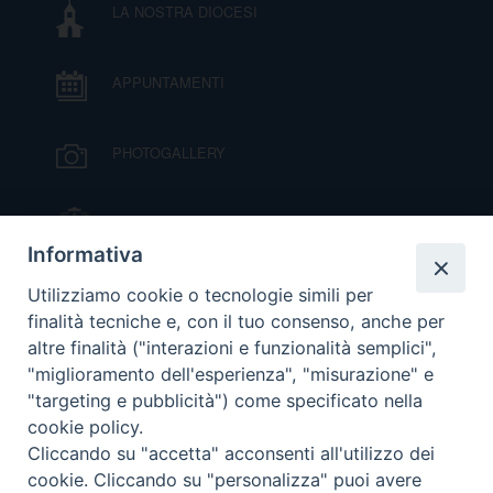
LA NOSTRA DIOCESI
DOVE SIAMO
E
I
APPUNTAMENTI
P
E
PRIVACY
PHOTOGALLERY
D
COOKIE POLICY
C
IL VESCOVO MONS. ORAZIO FRANCESCO
P
PIAZZA
Informativa
P
VIDEOGALLERY
R
Utilizziamo cookie o tecnologie simili per
finalità tecniche e, con il tuo consenso, anche per
altre finalità ("interazioni e funzionalità semplici",
ORARI S. MESSE
D
"miglioramento dell'esperienza", "misurazione" e
"targeting e pubblicità") come specificato nella
cookie policy.
MODULISTICA
F
Cliccando su "accetta" acconsenti all'utilizzo dei
cookie. Cliccando su "personalizza" puoi avere
P