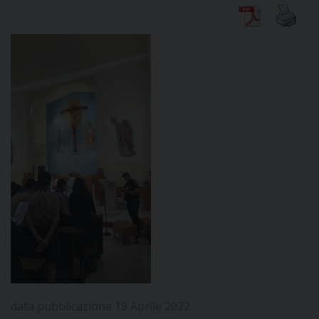
DIOCESI
CURIA
CLERO
C
PARROCCHIE
C
P
CONTATTI
C
data pubblicazione 19 Aprile 2022
C
P