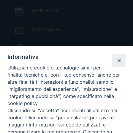
I
APPUNTAMENTI
P
E
PRIVACY
PHOTOGALLERY
D
COOKIE POLICY
C
IL VESCOVO MONS. ORAZIO FRANCESCO
P
PIAZZA
Informativa
P
VIDEOGALLERY
R
Utilizziamo cookie o tecnologie simili per
finalità tecniche e, con il tuo consenso, anche per
altre finalità ("interazioni e funzionalità semplici",
ORARI S. MESSE
D
"miglioramento dell'esperienza", "misurazione" e
"targeting e pubblicità") come specificato nella
cookie policy.
MODULISTICA
F
Cliccando su "accetta" acconsenti all'utilizzo dei
cookie. Cliccando su "personalizza" puoi avere
P
PODCAST
maggiori informazioni sui cookie utilizzati e
personalizzare le tue preferenze. Cliccando su