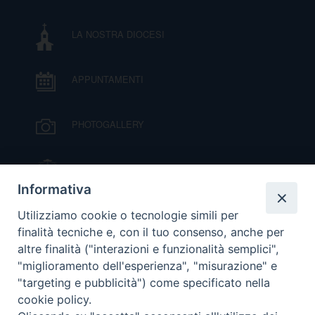
I
LA NOSTRA DIOCESI
P
E
PRIVACY
APPUNTAMENTI
D
COOKIE POLICY
C
PHOTOGALLERY
P
P
R
IL VESCOVO MONS. ORAZIO FRANCESCO
PIAZZA
Informativa
D
VIDEOGALLERY
Utilizziamo cookie o tecnologie simili per
finalità tecniche e, con il tuo consenso, anche per
altre finalità ("interazioni e funzionalità semplici",
F
ORARI S. MESSE
"miglioramento dell'esperienza", "misurazione" e
"targeting e pubblicità") come specificato nella
P
cookie policy.
MODULISTICA