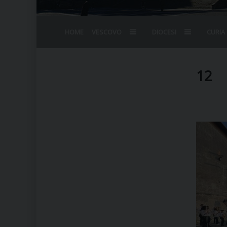
HOME
VESCOVO
DIOCESI
CURIA
BIOGRAFIA
STEMMA
OMELIE
AGENDA D
VESCOVADO
VESCOVI E
12