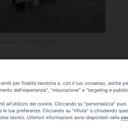
UFFICIO PER LA PASTORALE FAMILIARE
GIORNALINO MINISTRANTI
INDICAZIONI E DOCUMENTI PASTORALE FAMILIA
UFFICIO PER LA PASTORALE GIOVANILE
UFFICIO PER L’EDUCAZIONE E LA SCUOLA – PAS
bblicazione 17 Giugno 2022
UFFICIO PER L’INSEGNAMENTO DELLA RELIGIONE 
UFFICIO PER LA PASTORALE DELLA SALUTE
INDICAZIONI E DOCUMENTI UFFICIO PASTORALE 
UFFICIO PER LA PASTORALE DELLO SPORT E TEM
APPUNTAMENTI
imili per finalità tecniche e, con il tuo consenso, anche per 
UFFICIO PER LA PASTORALE DEL TURISMO, FESTE
amento dell'esperienza", "misurazione" e "targeting e pubbli
VIDEOGALLERY
UFFICIO PASTORALE CARCERARIA
i all'utilizzo dei cookie. Cliccando su "personalizza" puoi
re le tue preferenze. Cliccando su "rifiuta" o chiudendo que
UFFICIO SERVIZIO DIOCESANO PER LA TUTELA DE
okie tecnici. Ulteriori informazioni sono disponibili nella
coo
PODCAST