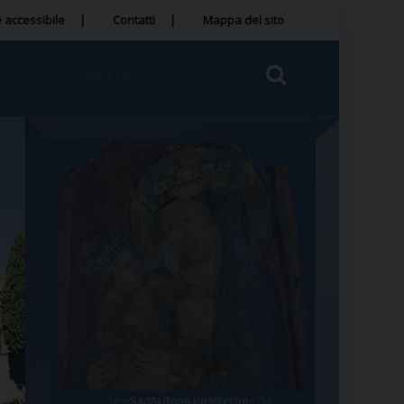
 accessibile
Contatti
Mappa del sito
Tegola Madonna della Quercia
Santa Rosa da Viterbo