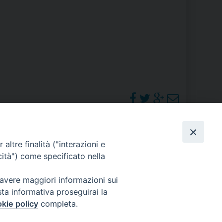
RE
TORALE DELLA CULTURA
CATTOLICA NELLE SCUOLE (IRC)
DELLA SALUTE
PO LIBERO
PHOTOGALLERY
altre finalità ("interazioni e
 E PELLEGRINAGGI
cità") come specificato nella
ORARI S. MESSE
 avere maggiori informazioni sui
sta informativa proseguirai la
I MINORI E CENTRO DI ASCOLTO DIOCESANO PER LA TUTELA DEI MINORI
kie policy
completa.