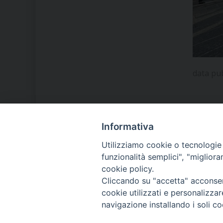
data pu
Informativa
LA NOSTRA DIOCESI
Utilizziamo cookie o tecnologie s
funzionalità semplici", "miglior
cookie policy.
IL VESCOVO MONS. ORAZIO
Cliccando su "accetta" acconsent
FRANCESCO PIAZZA
cookie utilizzati e personalizza
navigazione installando i soli co
MODULISTICA