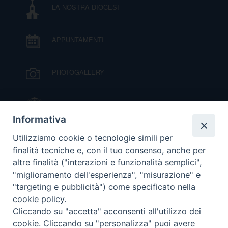
LA NOSTRA DIOCESI
I
P
E
PRIVACY
APPUNTAMENTI
D
PHOTOGALLERY
COOKIE POLICY
C
P
IL VESCOVO MONS. ORAZIO FRANCESCO
P
PIAZZA
R
Informativa
VIDEOGALLERY
Utilizziamo cookie o tecnologie simili per
D
finalità tecniche e, con il tuo consenso, anche per
altre finalità ("interazioni e funzionalità semplici",
ORARI S. MESSE
"miglioramento dell'esperienza", "misurazione" e
F
"targeting e pubblicità") come specificato nella
cookie policy.
MODULISTICA
P
Cliccando su "accetta" acconsenti all'utilizzo dei
cookie. Cliccando su "personalizza" puoi avere