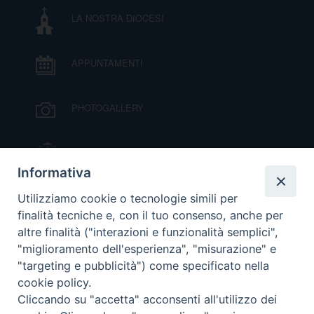
LA NOSTRA DIOCESI
D
APPUNTAMENTI
C
PHOTOGALLERY
IL VESCOVO MONS. ORAZIO FRANCESCO
PIAZZA
Informativa
VIDEOGALLERY
Utilizziamo cookie o tecnologie simili per
finalità tecniche e, con il tuo consenso, anche per
altre finalità ("interazioni e funzionalità semplici",
ORARI S. MESSE
"miglioramento dell'esperienza", "misurazione" e
"targeting e pubblicità") come specificato nella
cookie policy.
MODULISTICA
Cliccando su "accetta" acconsenti all'utilizzo dei