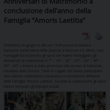
Anniversari di Matrimonio a
conclusione dell’anno della
DIOCESI
Famiglia “Amoris Laetitia”
CURIA
Domenica 26 giugno o alle ore 19.00 presso la Basilica
Santuario Santa Maria della Quercia, il Vescovo S.E. Mons. Lino
CLERO
Fumagalli ha incontrato gli sposi che hanno festeggiato gli
anniversari di matrimonio: il 1° – 10° – 20° – 25° – 30° – 40° –
C
50° – 60°. L’evento è stato promosso dal servizio di Pastorale
Familiare della Diocesi. Tante le coppie che hanno partecipato
PARROCCHIE
alla solenne Celebrazione Eucaristica a conclusione dell’anno
C
della Famiglia “Amoris Laetitia”. Durante la celebrazione gli sposi
hanno rinnovato gli impegni nuziali.
P
CONTATTI
C
C
P