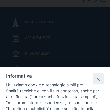
DOVE SIAMO
E
I
LA NOSTRA DIOCESI
P
E
PRIVACY
APPUNTAMENTI
D
COOKIE POLICY
C
PHOTOGALLERY
P
P
R
IL VESCOVO MONS. ORAZIO FRANCESCO
PIAZZA
Informativa
D
VIDEOGALLERY
Utilizziamo cookie o tecnologie simili per
finalità tecniche e, con il tuo consenso, anche per
altre finalità ("interazioni e funzionalità semplici",
F
ORARI S. MESSE
"miglioramento dell'esperienza", "misurazione" e
"targeting e pubblicità") come specificato nella
P