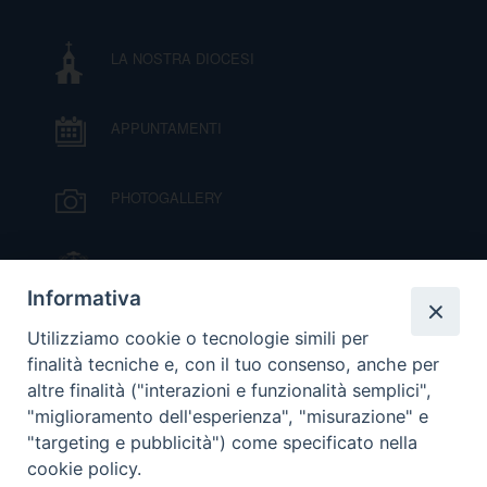
DOVE SIAMO
E
LA NOSTRA DIOCESI
I
P
E
PRIVACY
APPUNTAMENTI
D
PHOTOGALLERY
COOKIE POLICY
C
P
IL VESCOVO MONS. ORAZIO FRANCESCO
P
PIAZZA
R
Informativa
VIDEOGALLERY
Utilizziamo cookie o tecnologie simili per
D
finalità tecniche e, con il tuo consenso, anche per
altre finalità ("interazioni e funzionalità semplici",
ORARI S. MESSE
"miglioramento dell'esperienza", "misurazione" e
F
"targeting e pubblicità") come specificato nella
cookie policy.
MODULISTICA
P