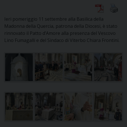
Ieri pomeriggio 11 settembre alla Basilica della
CURIA
Madonna della Quercia, patrona della Diocesi, è stato
rinnovato il Patto d’Amore alla presenza del Vescovo
Lino Fumagalli e del Sindaco di Viterbo Chiara Frontini.
CLERO
C
PARROCCHIE
C
P
CONTATTI
C
C
P
DOVE SIAMO
E