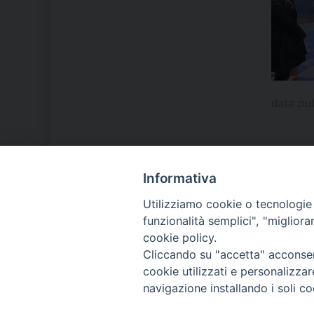
data pu
Informativa
LA NOSTRA DIOCESI
Utilizziamo cookie o tecnologie s
funzionalità semplici", "miglior
cookie policy.
IL VESCOVO MONS. ORAZIO
Cliccando su "accetta" acconsent
FRANCESCO PIAZZA
cookie utilizzati e personalizza
navigazione installando i soli co
MODULISTICA