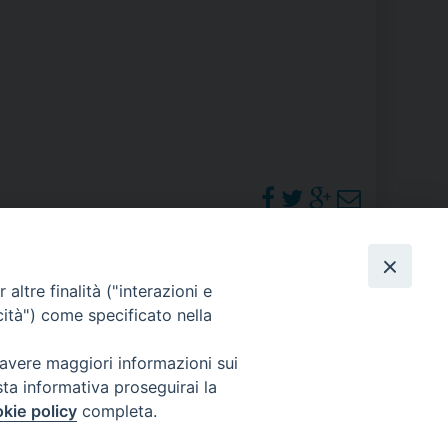
RE
TORALE DELLA CULTURA
CATTOLICA NELLE SCUOLE (IRC)
DELLA SALUTE
PO LIBERO
PHOTOGALLERY
altre finalità ("interazioni e
 E PELLEGRINAGGI
cità") come specificato nella
ORARI S. MESSE
 avere maggiori informazioni sui
sta informativa proseguirai la
I MINORI E CENTRO DI ASCOLTO DIOCESANO PER LA TUTELA DEI MINORI
kie policy
completa.