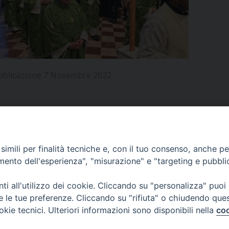
UFFICIO PER LA PASTORALE FAMILIARE
GIORNALINO MINISTRANTI
INDICAZIONI E DOCUMENTI PASTORALE FAMILIA
UFFICIO PER LA PASTORALE GIOVANILE
UFFICIO PER L’EDUCAZIONE E LA SCUOLA – PAS
bblicazione 7 Novembre 2022
UFFICIO PER L’INSEGNAMENTO DELLA RELIGIONE 
UFFICIO PER LA PASTORALE DELLA SALUTE
INDICAZIONI E DOCUMENTI UFFICIO PASTORALE 
UFFICIO PER LA PASTORALE DELLO SPORT E TEM
APPUNTAMENTI
imili per finalità tecniche e, con il tuo consenso, anche per 
UFFICIO PER LA PASTORALE DEL TURISMO, FESTE
amento dell'esperienza", "misurazione" e "targeting e pubbli
VIDEOGALLERY
UFFICIO PASTORALE CARCERARIA
i all'utilizzo dei cookie. Cliccando su "personalizza" puoi
re le tue preferenze. Cliccando su "rifiuta" o chiudendo que
UFFICIO SERVIZIO DIOCESANO PER LA TUTELA DE
okie tecnici. Ulteriori informazioni sono disponibili nella
coo
PODCAST